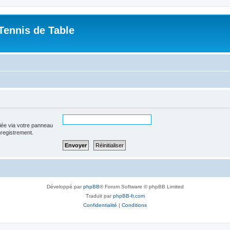
Tennis de Table
iée via votre panneau
enregistrement.
Développé par
phpBB
® Forum Software © phpBB Limited
Traduit par
phpBB-fr.com
Confidentialité
|
Conditions