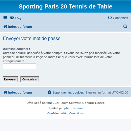
Sporting Paris 20 Tennis de Table
FAQ
Connexion
R
Index du forum
e
Envoyer votre mot de passe
c
h
Adresse courriel :
Adresse courriel associée à votre compte. Si vous ne l’avez pas modifiée via votre
e
panneau d’utilisateur, il s’agit de l’adresse que vous avez fournie lors de votre
enregistrement.
r
c
h
e
r
Index du forum
Supprimer les cookies
Heures au format
UTC+02:00
Développé par
phpBB
® Forum Software © phpBB Limited
Traduit par
phpBB-fr.com
Confidentialité
|
Conditions