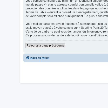
Votre compte contiendra au minimum un identifiant unique (dési
mot de passe »), et une adresse courriel personnelle valide (dé
protection des données applicables dans le pays qui nous héber
Tennis de Table » durant la procédure d’enregistrement, qu’elle 
de votre compte sera affichée publiquement. De plus, dans votre
Votre mot de passe est crypté (hashage à sens unique) afin qu’i
est le moyen d’accès à votre compte sur « Sporting Paris 20 T
d’une tierce partie ne peut vous demander légitimement votre mo
Ce processus vous demandera de fournir votre nom d’utilisateur
Retour à la page précédente
Index du forum