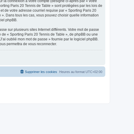
ur la connexion à votre compte (désigné ci-après par « votre
orting Paris 20 Tennis de Table » sont protégées par les lois de
et de votre adresse courriel requise par « Sporting Paris 20
e ». Dans tous les cas, vous pouvez choisir quelle information
ciel phpBB.
se sur plusieurs sites Internet différents. Votre mot de passe
e de « Sporting Paris 20 Tennis de Table », de phpBB ou une
J’ai oublié mon mot de passe » fournie par le logiciel phpBB.
vous permettra de vous reconnecter.
Supprimer les cookies
Heures au format
UTC+02:00