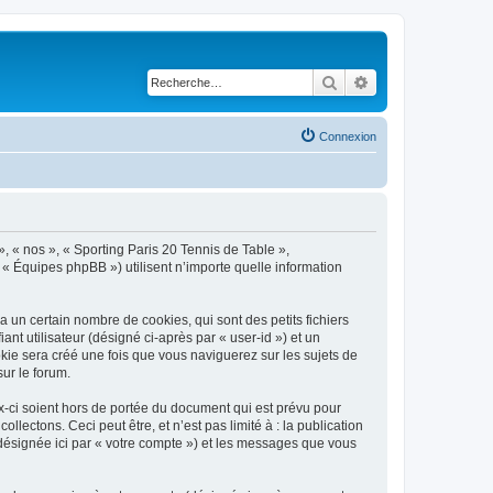
Rechercher
Recherche avancé
Connexion
», « nos », « Sporting Paris 20 Tennis de Table »,
 « Équipes phpBB ») utilisent n’importe quelle information
 un certain nombre de cookies, qui sont des petits fichiers
nt utilisateur (désigné ci-après par « user-id ») et un
okie sera créé une fois que vous naviguerez sur les sujets de
sur le forum.
-ci soient hors de portée du document qui est prévu pour
ectons. Ceci peut être, et n’est pas limité à : la publication
(désignée ici par « votre compte ») et les messages que vous