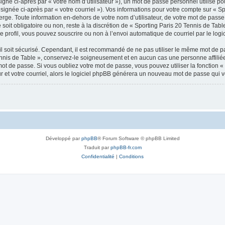
gné ci-après par « votre nom d’utilisateur »), un mot de passe personnel utilisé po
signée ci-après par « votre courriel »). Vos informations pour votre compte sur « Sp
ge. Toute information en-dehors de votre nom d’utilisateur, de votre mot de passe 
soit obligatoire ou non, reste à la discrétion de « Sporting Paris 20 Tennis de Tabl
 profil, vous pouvez souscrire ou non à l’envoi automatique de courriel par le logi
l soit sécurisé. Cependant, il est recommandé de ne pas utiliser le même mot de pas
ennis de Table », conservez-le soigneusement et en aucun cas une personne affilié
t de passe. Si vous oubliez votre mot de passe, vous pouvez utiliser la fonction « 
 et votre courriel, alors le logiciel phpBB générera un nouveau mot de passe qui 
Développé par
phpBB
® Forum Software © phpBB Limited
Traduit par
phpBB-fr.com
Confidentialité
|
Conditions