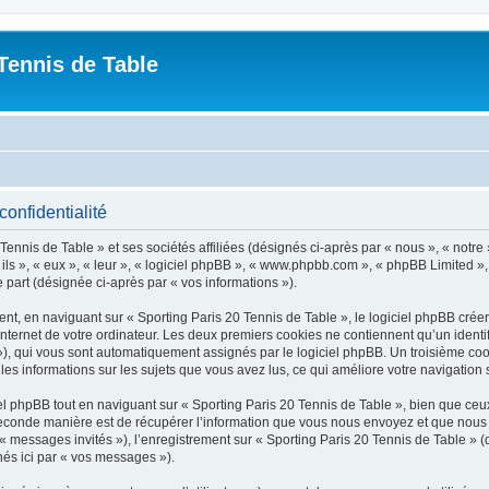
Tennis de Table
confidentialité
ennis de Table » et ses sociétés affiliées (désignés ci-après par « nous », « notre 
 ils », « eux », « leur », « logiciel phpBB », « www.phpbb.com », « phpBB Limited »,
e part (désignée ci-après par « vos informations »).
, en naviguant sur « Sporting Paris 20 Tennis de Table », le logiciel phpBB créera
nternet de votre ordinateur. Les deux premiers cookies ne contiennent qu’un identifia
d »), qui vous sont automatiquement assignés par le logiciel phpBB. Un troisième co
 les informations sur les sujets que vous avez lus, ce qui améliore votre navigation 
 phpBB tout en naviguant sur « Sporting Paris 20 Tennis de Table », bien que ceux
conde manière est de récupérer l’information que vous nous envoyez et que nous coll
 « messages invités »), l’enregistrement sur « Sporting Paris 20 Tennis de Table » 
nés ici par « vos messages »).