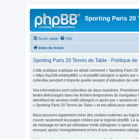
Sporting Paris 20 
Accès rapide
FAQ
Index du forum
Sporting Paris 20 Tennis de Table - Politique de 
Cette politique explique en détail comment « Sporting Paris 20 T
« https://sp20tt.net/phpBB3 ») et phpBB (désigné ci-après par «
collectée pendant n’importe quelle session d’utilisation de votr
Vos informations sont collectées de deux manières. Premièrement
textes téléchargés dans les fichiers temporaires du navigateur I
identifiant de session invité (désigné ci-après par « session-i
« Sporting Paris 20 Tennis de Table » et est utilisé pour stocker
Nous pouvons également créer des cookies externes au logiciel
couvrir seulement les pages créées par le logiciel phpBB. La se
de message en tant qu’utilisateur invité (désignée ci-après par
envoyez après l’enregistrement et lors d’une connexion (désig