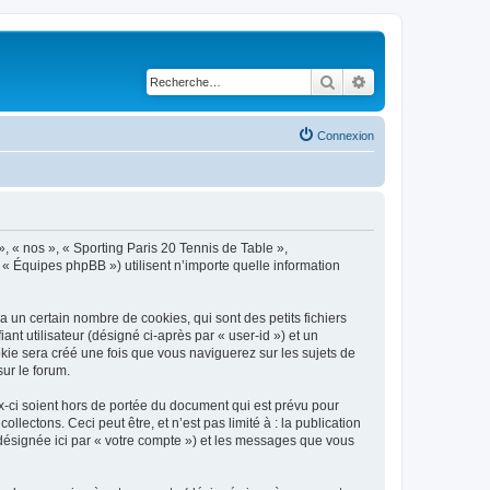
Rechercher
Recherche avancé
Connexion
», « nos », « Sporting Paris 20 Tennis de Table »,
 « Équipes phpBB ») utilisent n’importe quelle information
 un certain nombre de cookies, qui sont des petits fichiers
nt utilisateur (désigné ci-après par « user-id ») et un
okie sera créé une fois que vous naviguerez sur les sujets de
sur le forum.
-ci soient hors de portée du document qui est prévu pour
ectons. Ceci peut être, et n’est pas limité à : la publication
(désignée ici par « votre compte ») et les messages que vous