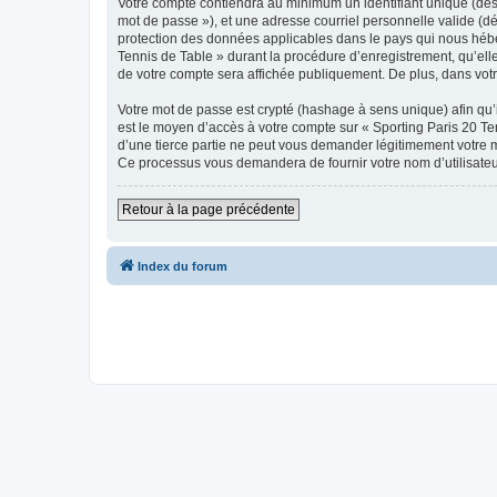
Votre compte contiendra au minimum un identifiant unique (dési
mot de passe »), et une adresse courriel personnelle valide (dé
protection des données applicables dans le pays qui nous héber
Tennis de Table » durant la procédure d’enregistrement, qu’elle 
de votre compte sera affichée publiquement. De plus, dans votre
Votre mot de passe est crypté (hashage à sens unique) afin qu’i
est le moyen d’accès à votre compte sur « Sporting Paris 20 T
d’une tierce partie ne peut vous demander légitimement votre mo
Ce processus vous demandera de fournir votre nom d’utilisateur
Retour à la page précédente
Index du forum