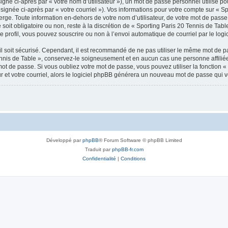
gné ci-après par « votre nom d’utilisateur »), un mot de passe personnel utilisé po
signée ci-après par « votre courriel »). Vos informations pour votre compte sur « Sp
ge. Toute information en-dehors de votre nom d’utilisateur, de votre mot de passe 
soit obligatoire ou non, reste à la discrétion de « Sporting Paris 20 Tennis de Tabl
 profil, vous pouvez souscrire ou non à l’envoi automatique de courriel par le logi
l soit sécurisé. Cependant, il est recommandé de ne pas utiliser le même mot de pas
ennis de Table », conservez-le soigneusement et en aucun cas une personne affilié
t de passe. Si vous oubliez votre mot de passe, vous pouvez utiliser la fonction « 
 et votre courriel, alors le logiciel phpBB générera un nouveau mot de passe qui 
Développé par
phpBB
® Forum Software © phpBB Limited
Traduit par
phpBB-fr.com
Confidentialité
|
Conditions