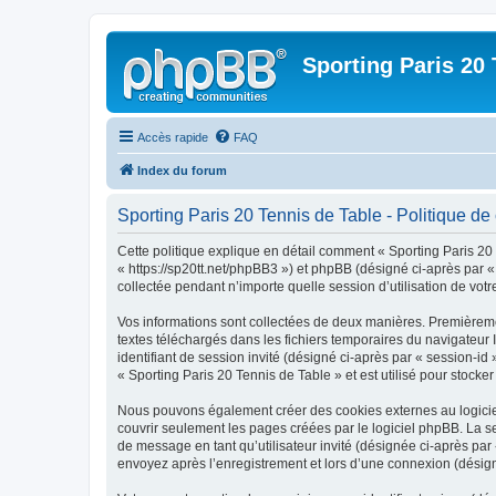
Sporting Paris 20 
Accès rapide
FAQ
Index du forum
Sporting Paris 20 Tennis de Table - Politique de 
Cette politique explique en détail comment « Sporting Paris 20 T
« https://sp20tt.net/phpBB3 ») et phpBB (désigné ci-après par «
collectée pendant n’importe quelle session d’utilisation de votr
Vos informations sont collectées de deux manières. Premièrement
textes téléchargés dans les fichiers temporaires du navigateur I
identifiant de session invité (désigné ci-après par « session-i
« Sporting Paris 20 Tennis de Table » et est utilisé pour stocker
Nous pouvons également créer des cookies externes au logiciel
couvrir seulement les pages créées par le logiciel phpBB. La se
de message en tant qu’utilisateur invité (désignée ci-après par
envoyez après l’enregistrement et lors d’une connexion (désig