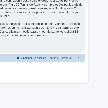
ur la connexion à votre compte (désigné ci-après par « votre
orting Paris 20 Tennis de Table » sont protégées par les lois de
et de votre adresse courriel requise par « Sporting Paris 20
e ». Dans tous les cas, vous pouvez choisir quelle information
ciel phpBB.
se sur plusieurs sites Internet différents. Votre mot de passe
e de « Sporting Paris 20 Tennis de Table », de phpBB ou une
J’ai oublié mon mot de passe » fournie par le logiciel phpBB.
vous permettra de vous reconnecter.
Supprimer les cookies
Heures au format
UTC+02:00