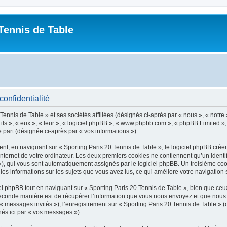
Tennis de Table
confidentialité
ennis de Table » et ses sociétés affiliées (désignés ci-après par « nous », « notre 
 ils », « eux », « leur », « logiciel phpBB », « www.phpbb.com », « phpBB Limited »,
e part (désignée ci-après par « vos informations »).
, en naviguant sur « Sporting Paris 20 Tennis de Table », le logiciel phpBB créera
nternet de votre ordinateur. Les deux premiers cookies ne contiennent qu’un identifia
d »), qui vous sont automatiquement assignés par le logiciel phpBB. Un troisième co
 les informations sur les sujets que vous avez lus, ce qui améliore votre navigation 
 phpBB tout en naviguant sur « Sporting Paris 20 Tennis de Table », bien que ceux
conde manière est de récupérer l’information que vous nous envoyez et que nous coll
 « messages invités »), l’enregistrement sur « Sporting Paris 20 Tennis de Table » 
nés ici par « vos messages »).