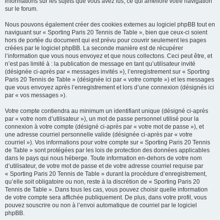
informations sur les sujets que vous avez lus, ce qui améliore votre navigation
sur le forum.
Nous pouvons également créer des cookies externes au logiciel phpBB tout en
naviguant sur « Sporting Paris 20 Tennis de Table », bien que ceux-ci soient
hors de portée du document qui est prévu pour couvrir seulement les pages
créées par le logiciel phpBB. La seconde manière est de récupérer
l’information que vous nous envoyez et que nous collectons. Ceci peut être, et
n’est pas limité à : la publication de message en tant qu’utilisateur invité
(désignée ci-après par « messages invités »), l’enregistrement sur « Sporting
Paris 20 Tennis de Table » (désignée ici par « votre compte ») et les messages
que vous envoyez après l’enregistrement et lors d’une connexion (désignés ici
par « vos messages »).
Votre compte contiendra au minimum un identifiant unique (désigné ci-après
par « votre nom d’utilisateur »), un mot de passe personnel utilisé pour la
connexion à votre compte (désigné ci-après par « votre mot de passe »), et
une adresse courriel personnelle valide (désignée ci-après par « votre
courriel »). Vos informations pour votre compte sur « Sporting Paris 20 Tennis
de Table » sont protégées par les lois de protection des données applicables
dans le pays qui nous héberge. Toute information en-dehors de votre nom
d’utilisateur, de votre mot de passe et de votre adresse courriel requise par
« Sporting Paris 20 Tennis de Table » durant la procédure d’enregistrement,
qu’elle soit obligatoire ou non, reste à la discrétion de « Sporting Paris 20
Tennis de Table ». Dans tous les cas, vous pouvez choisir quelle information
de votre compte sera affichée publiquement. De plus, dans votre profil, vous
pouvez souscrire ou non à l’envoi automatique de courriel par le logiciel
phpBB.