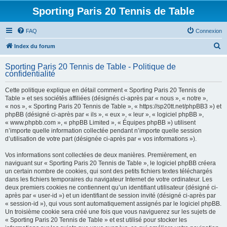
Sporting Paris 20 Tennis de Table
FAQ
Connexion
R
Index du forum
e
Sporting Paris 20 Tennis de Table - Politique de
c
confidentialité
h
Cette politique explique en détail comment « Sporting Paris 20 Tennis de
e
Table » et ses sociétés affiliées (désignés ci-après par « nous », « notre »,
« nos », « Sporting Paris 20 Tennis de Table », « https://sp20tt.net/phpBB3 ») et
r
phpBB (désigné ci-après par « ils », « eux », « leur », « logiciel phpBB »,
c
« www.phpbb.com », « phpBB Limited », « Équipes phpBB ») utilisent
n’importe quelle information collectée pendant n’importe quelle session
h
d’utilisation de votre part (désignée ci-après par « vos informations »).
e
Vos informations sont collectées de deux manières. Premièrement, en
r
naviguant sur « Sporting Paris 20 Tennis de Table », le logiciel phpBB créera
un certain nombre de cookies, qui sont des petits fichiers textes téléchargés
dans les fichiers temporaires du navigateur Internet de votre ordinateur. Les
deux premiers cookies ne contiennent qu’un identifiant utilisateur (désigné ci-
après par « user-id ») et un identifiant de session invité (désigné ci-après par
« session-id »), qui vous sont automatiquement assignés par le logiciel phpBB.
Un troisième cookie sera créé une fois que vous naviguerez sur les sujets de
« Sporting Paris 20 Tennis de Table » et est utilisé pour stocker les