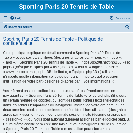
Sporting Paris 20 Tennis de Table
FAQ
Connexion
R
Index du forum
e
Sporting Paris 20 Tennis de Table - Politique de
c
confidentialité
h
Cette politique explique en détail comment « Sporting Paris 20 Tennis de
e
Table » et ses sociétés affiliées (désignés ci-après par « nous », « notre »,
« nos », « Sporting Paris 20 Tennis de Table », « https://sp20tt.net/phpBB3 ») et
r
phpBB (désigné ci-après par « ils », « eux », « leur », « logiciel phpBB »,
c
« www.phpbb.com », « phpBB Limited », « Équipes phpBB ») utilisent
n’importe quelle information collectée pendant n’importe quelle session
h
d’utilisation de votre part (désignée ci-après par « vos informations »).
e
Vos informations sont collectées de deux manières. Premièrement, en
r
naviguant sur « Sporting Paris 20 Tennis de Table », le logiciel phpBB créera
un certain nombre de cookies, qui sont des petits fichiers textes téléchargés
dans les fichiers temporaires du navigateur Internet de votre ordinateur. Les
deux premiers cookies ne contiennent qu’un identifiant utilisateur (désigné ci-
après par « user-id ») et un identifiant de session invité (désigné ci-après par
« session-id »), qui vous sont automatiquement assignés par le logiciel phpBB.
Un troisième cookie sera créé une fois que vous naviguerez sur les sujets de
« Sporting Paris 20 Tennis de Table » et est utilisé pour stocker les