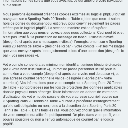
informations sur les sujets que vous avez lus, ce qui améliore votre navigation
sur le forum.
Nous pouvons également créer des cookies externes au logiciel phpBB tout en
naviguant sur « Sporting Paris 20 Tennis de Table », bien que ceux-ci soient
hors de portée du document qui est prévu pour couvrir seulement les pages
créées par le logiciel phpBB. La seconde manière est de récupérer
l’information que vous nous envoyez et que nous collectons. Ceci peut être, et
n’est pas limité à : la publication de message en tant qu’utilisateur invité
(désignée ci-après par « messages invités »), l’enregistrement sur « Sporting
Paris 20 Tennis de Table » (désignée ici par « votre compte ») et les messages
que vous envoyez après l’enregistrement et lors d’une connexion (désignés ici
par « vos messages »).
Votre compte contiendra au minimum un identifiant unique (désigné ci-après
par « votre nom d’utilisateur »), un mot de passe personnel utilisé pour la
connexion à votre compte (désigné ci-après par « votre mot de passe »), et
une adresse courriel personnelle valide (désignée ci-après par « votre
courriel »). Vos informations pour votre compte sur « Sporting Paris 20 Tennis
de Table » sont protégées par les lois de protection des données applicables
dans le pays qui nous héberge. Toute information en-dehors de votre nom
d’utilisateur, de votre mot de passe et de votre adresse courriel requise par
« Sporting Paris 20 Tennis de Table » durant la procédure d’enregistrement,
qu’elle soit obligatoire ou non, reste à la discrétion de « Sporting Paris 20
Tennis de Table ». Dans tous les cas, vous pouvez choisir quelle information
de votre compte sera affichée publiquement. De plus, dans votre profil, vous
pouvez souscrire ou non à l’envoi automatique de courriel par le logiciel
phpBB.