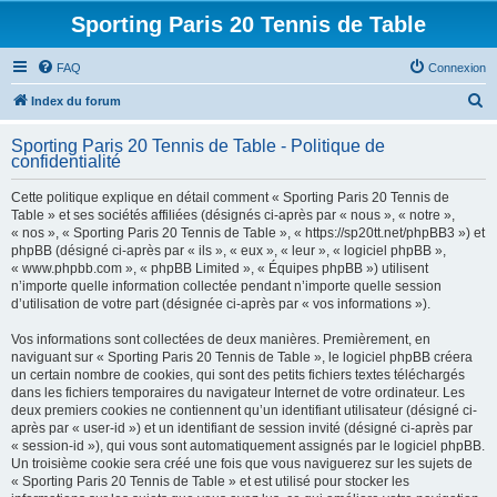
Sporting Paris 20 Tennis de Table
FAQ
Connexion
R
Index du forum
e
Sporting Paris 20 Tennis de Table - Politique de
c
confidentialité
h
Cette politique explique en détail comment « Sporting Paris 20 Tennis de
e
Table » et ses sociétés affiliées (désignés ci-après par « nous », « notre »,
« nos », « Sporting Paris 20 Tennis de Table », « https://sp20tt.net/phpBB3 ») et
r
phpBB (désigné ci-après par « ils », « eux », « leur », « logiciel phpBB »,
c
« www.phpbb.com », « phpBB Limited », « Équipes phpBB ») utilisent
n’importe quelle information collectée pendant n’importe quelle session
h
d’utilisation de votre part (désignée ci-après par « vos informations »).
e
Vos informations sont collectées de deux manières. Premièrement, en
r
naviguant sur « Sporting Paris 20 Tennis de Table », le logiciel phpBB créera
un certain nombre de cookies, qui sont des petits fichiers textes téléchargés
dans les fichiers temporaires du navigateur Internet de votre ordinateur. Les
deux premiers cookies ne contiennent qu’un identifiant utilisateur (désigné ci-
après par « user-id ») et un identifiant de session invité (désigné ci-après par
« session-id »), qui vous sont automatiquement assignés par le logiciel phpBB.
Un troisième cookie sera créé une fois que vous naviguerez sur les sujets de
« Sporting Paris 20 Tennis de Table » et est utilisé pour stocker les