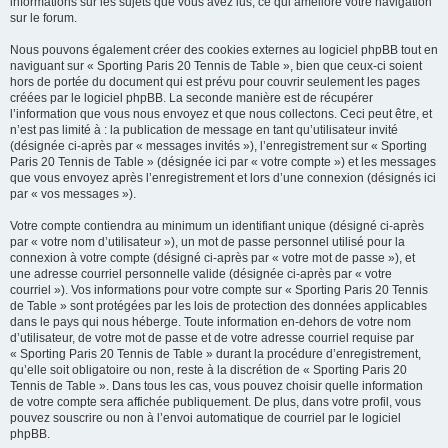
informations sur les sujets que vous avez lus, ce qui améliore votre navigation
sur le forum.
Nous pouvons également créer des cookies externes au logiciel phpBB tout en
naviguant sur « Sporting Paris 20 Tennis de Table », bien que ceux-ci soient
hors de portée du document qui est prévu pour couvrir seulement les pages
créées par le logiciel phpBB. La seconde manière est de récupérer
l’information que vous nous envoyez et que nous collectons. Ceci peut être, et
n’est pas limité à : la publication de message en tant qu’utilisateur invité
(désignée ci-après par « messages invités »), l’enregistrement sur « Sporting
Paris 20 Tennis de Table » (désignée ici par « votre compte ») et les messages
que vous envoyez après l’enregistrement et lors d’une connexion (désignés ici
par « vos messages »).
Votre compte contiendra au minimum un identifiant unique (désigné ci-après
par « votre nom d’utilisateur »), un mot de passe personnel utilisé pour la
connexion à votre compte (désigné ci-après par « votre mot de passe »), et
une adresse courriel personnelle valide (désignée ci-après par « votre
courriel »). Vos informations pour votre compte sur « Sporting Paris 20 Tennis
de Table » sont protégées par les lois de protection des données applicables
dans le pays qui nous héberge. Toute information en-dehors de votre nom
d’utilisateur, de votre mot de passe et de votre adresse courriel requise par
« Sporting Paris 20 Tennis de Table » durant la procédure d’enregistrement,
qu’elle soit obligatoire ou non, reste à la discrétion de « Sporting Paris 20
Tennis de Table ». Dans tous les cas, vous pouvez choisir quelle information
de votre compte sera affichée publiquement. De plus, dans votre profil, vous
pouvez souscrire ou non à l’envoi automatique de courriel par le logiciel
phpBB.