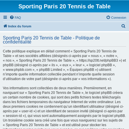
Sporting Paris 20 Tennis de Table
FAQ
Connexion
R
Index du forum
e
Sporting Paris 20 Tennis de Table - Politique de
c
confidentialité
h
Cette politique explique en détail comment « Sporting Paris 20 Tennis de
e
Table » et ses sociétés affiliées (désignés ci-après par « nous », « notre »,
« nos », « Sporting Paris 20 Tennis de Table », « https://sp20tt.net/phpBB3 ») et
r
phpBB (désigné ci-après par « ils », « eux », « leur », « logiciel phpBB »,
c
« www.phpbb.com », « phpBB Limited », « Équipes phpBB ») utilisent
n’importe quelle information collectée pendant n’importe quelle session
h
d’utilisation de votre part (désignée ci-après par « vos informations »).
e
Vos informations sont collectées de deux manières. Premièrement, en
r
naviguant sur « Sporting Paris 20 Tennis de Table », le logiciel phpBB créera
un certain nombre de cookies, qui sont des petits fichiers textes téléchargés
dans les fichiers temporaires du navigateur Internet de votre ordinateur. Les
deux premiers cookies ne contiennent qu’un identifiant utilisateur (désigné ci-
après par « user-id ») et un identifiant de session invité (désigné ci-après par
« session-id »), qui vous sont automatiquement assignés par le logiciel phpBB.
Un troisième cookie sera créé une fois que vous naviguerez sur les sujets de
« Sporting Paris 20 Tennis de Table » et est utilisé pour stocker les