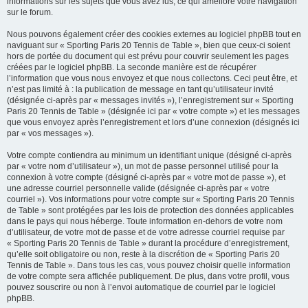
informations sur les sujets que vous avez lus, ce qui améliore votre navigation
sur le forum.
Nous pouvons également créer des cookies externes au logiciel phpBB tout en
naviguant sur « Sporting Paris 20 Tennis de Table », bien que ceux-ci soient
hors de portée du document qui est prévu pour couvrir seulement les pages
créées par le logiciel phpBB. La seconde manière est de récupérer
l’information que vous nous envoyez et que nous collectons. Ceci peut être, et
n’est pas limité à : la publication de message en tant qu’utilisateur invité
(désignée ci-après par « messages invités »), l’enregistrement sur « Sporting
Paris 20 Tennis de Table » (désignée ici par « votre compte ») et les messages
que vous envoyez après l’enregistrement et lors d’une connexion (désignés ici
par « vos messages »).
Votre compte contiendra au minimum un identifiant unique (désigné ci-après
par « votre nom d’utilisateur »), un mot de passe personnel utilisé pour la
connexion à votre compte (désigné ci-après par « votre mot de passe »), et
une adresse courriel personnelle valide (désignée ci-après par « votre
courriel »). Vos informations pour votre compte sur « Sporting Paris 20 Tennis
de Table » sont protégées par les lois de protection des données applicables
dans le pays qui nous héberge. Toute information en-dehors de votre nom
d’utilisateur, de votre mot de passe et de votre adresse courriel requise par
« Sporting Paris 20 Tennis de Table » durant la procédure d’enregistrement,
qu’elle soit obligatoire ou non, reste à la discrétion de « Sporting Paris 20
Tennis de Table ». Dans tous les cas, vous pouvez choisir quelle information
de votre compte sera affichée publiquement. De plus, dans votre profil, vous
pouvez souscrire ou non à l’envoi automatique de courriel par le logiciel
phpBB.