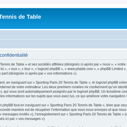
Tennis de Table
confidentialité
ennis de Table » et ses sociétés affiliées (désignés ci-après par « nous », « notre 
 ils », « eux », « leur », « logiciel phpBB », « www.phpbb.com », « phpBB Limited »,
e part (désignée ci-après par « vos informations »).
, en naviguant sur « Sporting Paris 20 Tennis de Table », le logiciel phpBB créera
nternet de votre ordinateur. Les deux premiers cookies ne contiennent qu’un identifia
d »), qui vous sont automatiquement assignés par le logiciel phpBB. Un troisième co
 les informations sur les sujets que vous avez lus, ce qui améliore votre navigation 
 phpBB tout en naviguant sur « Sporting Paris 20 Tennis de Table », bien que ceux
conde manière est de récupérer l’information que vous nous envoyez et que nous coll
 « messages invités »), l’enregistrement sur « Sporting Paris 20 Tennis de Table » 
nés ici par « vos messages »).