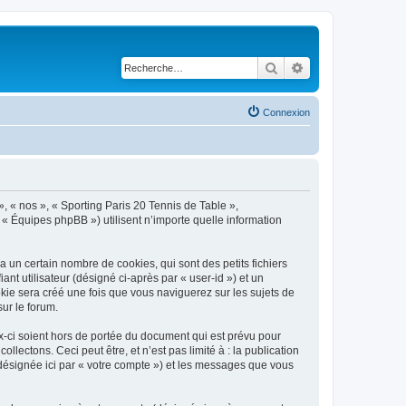
Rechercher
Recherche avancé
Connexion
», « nos », « Sporting Paris 20 Tennis de Table »,
 « Équipes phpBB ») utilisent n’importe quelle information
 un certain nombre de cookies, qui sont des petits fichiers
nt utilisateur (désigné ci-après par « user-id ») et un
okie sera créé une fois que vous naviguerez sur les sujets de
sur le forum.
-ci soient hors de portée du document qui est prévu pour
ectons. Ceci peut être, et n’est pas limité à : la publication
(désignée ici par « votre compte ») et les messages que vous