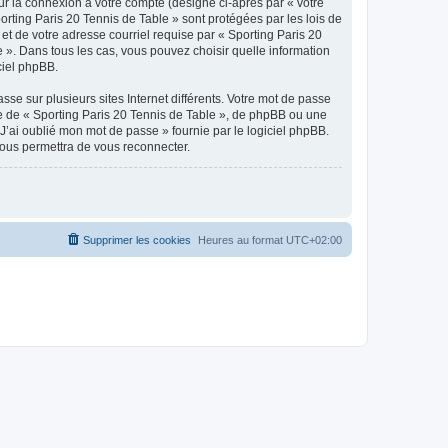
ur la connexion à votre compte (désigné ci-après par « votre
orting Paris 20 Tennis de Table » sont protégées par les lois de
et de votre adresse courriel requise par « Sporting Paris 20
e ». Dans tous les cas, vous pouvez choisir quelle information
ciel phpBB.
se sur plusieurs sites Internet différents. Votre mot de passe
e de « Sporting Paris 20 Tennis de Table », de phpBB ou une
J’ai oublié mon mot de passe » fournie par le logiciel phpBB.
vous permettra de vous reconnecter.
Supprimer les cookies
Heures au format
UTC+02:00