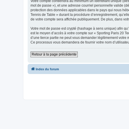
Votre compte contiendra au minimum un identifiant unique (dési
mot de passe »), et une adresse courriel personnelle valide (dé
protection des données applicables dans le pays qui nous héber
Tennis de Table » durant la procédure d’enregistrement, qu’elle 
de votre compte sera affichée publiquement. De plus, dans votre
Votre mot de passe est crypté (hashage à sens unique) afin qu’i
est le moyen d’accès à votre compte sur « Sporting Paris 20 T
d’une tierce partie ne peut vous demander légitimement votre mo
Ce processus vous demandera de fournir votre nom d’utilisateur
Retour à la page précédente
Index du forum