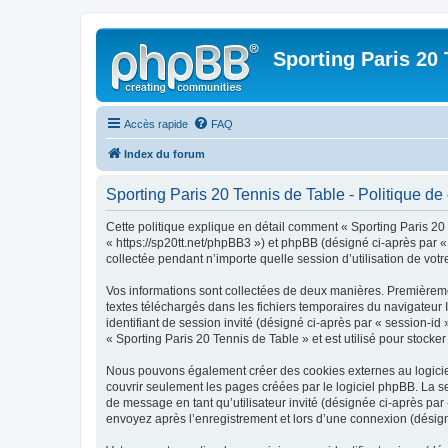
Sporting Paris 20 
Accès rapide
FAQ
Index du forum
Sporting Paris 20 Tennis de Table - Politique de 
Cette politique explique en détail comment « Sporting Paris 20 T
« https://sp20tt.net/phpBB3 ») et phpBB (désigné ci-après par «
collectée pendant n’importe quelle session d’utilisation de votr
Vos informations sont collectées de deux manières. Premièrement
textes téléchargés dans les fichiers temporaires du navigateur I
identifiant de session invité (désigné ci-après par « session-i
« Sporting Paris 20 Tennis de Table » et est utilisé pour stocker
Nous pouvons également créer des cookies externes au logiciel
couvrir seulement les pages créées par le logiciel phpBB. La se
de message en tant qu’utilisateur invité (désignée ci-après par
envoyez après l’enregistrement et lors d’une connexion (désig