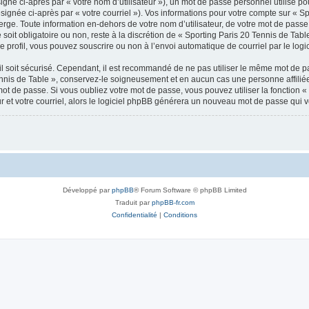
gné ci-après par « votre nom d’utilisateur »), un mot de passe personnel utilisé po
signée ci-après par « votre courriel »). Vos informations pour votre compte sur « Sp
ge. Toute information en-dehors de votre nom d’utilisateur, de votre mot de passe 
soit obligatoire ou non, reste à la discrétion de « Sporting Paris 20 Tennis de Tabl
 profil, vous pouvez souscrire ou non à l’envoi automatique de courriel par le logi
l soit sécurisé. Cependant, il est recommandé de ne pas utiliser le même mot de pas
ennis de Table », conservez-le soigneusement et en aucun cas une personne affilié
t de passe. Si vous oubliez votre mot de passe, vous pouvez utiliser la fonction « 
 et votre courriel, alors le logiciel phpBB générera un nouveau mot de passe qui 
Développé par
phpBB
® Forum Software © phpBB Limited
Traduit par
phpBB-fr.com
Confidentialité
|
Conditions