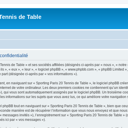
Tennis de Table
confidentialité
ennis de Table » et ses sociétés affiliées (désignés ci-après par « nous », « notre 
 ils », « eux », « leur », « logiciel phpBB », « www.phpbb.com », « phpBB Limited »,
e part (désignée ci-après par « vos informations »).
, en naviguant sur « Sporting Paris 20 Tennis de Table », le logiciel phpBB créera
nternet de votre ordinateur. Les deux premiers cookies ne contiennent qu’un identifia
d »), qui vous sont automatiquement assignés par le logiciel phpBB. Un troisième co
 les informations sur les sujets que vous avez lus, ce qui améliore votre navigation 
 phpBB tout en naviguant sur « Sporting Paris 20 Tennis de Table », bien que ceux
conde manière est de récupérer l’information que vous nous envoyez et que nous coll
 « messages invités »), l’enregistrement sur « Sporting Paris 20 Tennis de Table » 
nés ici par « vos messages »).