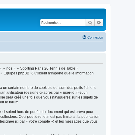
Rechercher
Recherche avancé
Connexion
», « nos », « Sporting Paris 20 Tennis de Table »,
 « Équipes phpBB ») utilisent n’importe quelle information
 un certain nombre de cookies, qui sont des petits fichiers
nt utilisateur (désigné ci-après par « user-id ») et un
okie sera créé une fois que vous naviguerez sur les sujets de
sur le forum.
-ci soient hors de portée du document qui est prévu pour
ectons. Ceci peut être, et n’est pas limité à : la publication
(désignée ici par « votre compte ») et les messages que vous