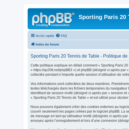
Sporting Paris 20 
Accès rapide
FAQ
Index du forum
Sporting Paris 20 Tennis de Table - Politique de 
Cette politique explique en détail comment « Sporting Paris 20 T
« https://sp20tt.net/phpBB3 ») et phpBB (désigné ci-après par «
collectée pendant n’importe quelle session d’utilisation de votr
Vos informations sont collectées de deux manières. Premièrement
textes téléchargés dans les fichiers temporaires du navigateur I
identifiant de session invité (désigné ci-après par « session-i
« Sporting Paris 20 Tennis de Table » et est utilisé pour stocker
Nous pouvons également créer des cookies externes au logiciel
couvrir seulement les pages créées par le logiciel phpBB. La se
de message en tant qu’utilisateur invité (désignée ci-après par
envoyez après l’enregistrement et lors d’une connexion (désig