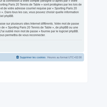
ur la connexion à votre compte (désigné ci-après par « votre
orting Paris 20 Tennis de Table » sont protégées par les lois de
et de votre adresse courriel requise par « Sporting Paris 20
e ». Dans tous les cas, vous pouvez choisir quelle information
ciel phpBB.
se sur plusieurs sites Internet différents. Votre mot de passe
e de « Sporting Paris 20 Tennis de Table », de phpBB ou une
J’ai oublié mon mot de passe » fournie par le logiciel phpBB.
vous permettra de vous reconnecter.
Supprimer les cookies
Heures au format
UTC+02:00