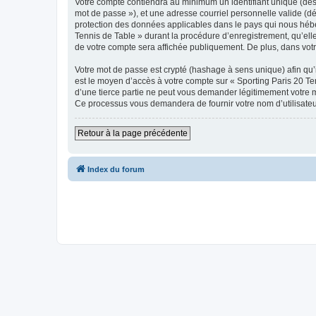
Votre compte contiendra au minimum un identifiant unique (dési
mot de passe »), et une adresse courriel personnelle valide (dé
protection des données applicables dans le pays qui nous héber
Tennis de Table » durant la procédure d’enregistrement, qu’elle 
de votre compte sera affichée publiquement. De plus, dans votre
Votre mot de passe est crypté (hashage à sens unique) afin qu’i
est le moyen d’accès à votre compte sur « Sporting Paris 20 T
d’une tierce partie ne peut vous demander légitimement votre mo
Ce processus vous demandera de fournir votre nom d’utilisateur
Retour à la page précédente
Index du forum