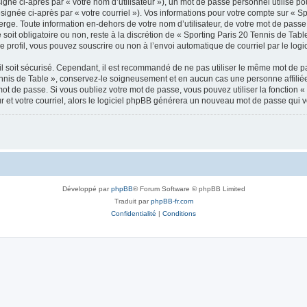
gné ci-après par « votre nom d’utilisateur »), un mot de passe personnel utilisé po
signée ci-après par « votre courriel »). Vos informations pour votre compte sur « Sp
ge. Toute information en-dehors de votre nom d’utilisateur, de votre mot de passe 
soit obligatoire ou non, reste à la discrétion de « Sporting Paris 20 Tennis de Tabl
 profil, vous pouvez souscrire ou non à l’envoi automatique de courriel par le logi
l soit sécurisé. Cependant, il est recommandé de ne pas utiliser le même mot de pas
ennis de Table », conservez-le soigneusement et en aucun cas une personne affilié
t de passe. Si vous oubliez votre mot de passe, vous pouvez utiliser la fonction « 
 et votre courriel, alors le logiciel phpBB générera un nouveau mot de passe qui 
Développé par
phpBB
® Forum Software © phpBB Limited
Traduit par
phpBB-fr.com
Confidentialité
|
Conditions