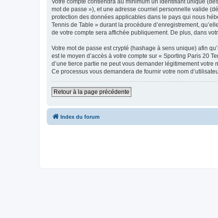
Votre compte contiendra au minimum un identifiant unique (dési
mot de passe »), et une adresse courriel personnelle valide (dé
protection des données applicables dans le pays qui nous héber
Tennis de Table » durant la procédure d’enregistrement, qu’elle 
de votre compte sera affichée publiquement. De plus, dans votre
Votre mot de passe est crypté (hashage à sens unique) afin qu’i
est le moyen d’accès à votre compte sur « Sporting Paris 20 T
d’une tierce partie ne peut vous demander légitimement votre mo
Ce processus vous demandera de fournir votre nom d’utilisateur
Retour à la page précédente
Index du forum