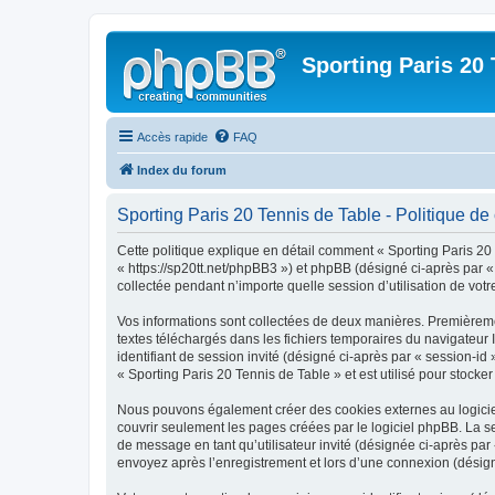
Sporting Paris 20 
Accès rapide
FAQ
Index du forum
Sporting Paris 20 Tennis de Table - Politique de 
Cette politique explique en détail comment « Sporting Paris 20 T
« https://sp20tt.net/phpBB3 ») et phpBB (désigné ci-après par «
collectée pendant n’importe quelle session d’utilisation de votr
Vos informations sont collectées de deux manières. Premièrement
textes téléchargés dans les fichiers temporaires du navigateur I
identifiant de session invité (désigné ci-après par « session-i
« Sporting Paris 20 Tennis de Table » et est utilisé pour stocker
Nous pouvons également créer des cookies externes au logiciel
couvrir seulement les pages créées par le logiciel phpBB. La se
de message en tant qu’utilisateur invité (désignée ci-après par
envoyez après l’enregistrement et lors d’une connexion (désig