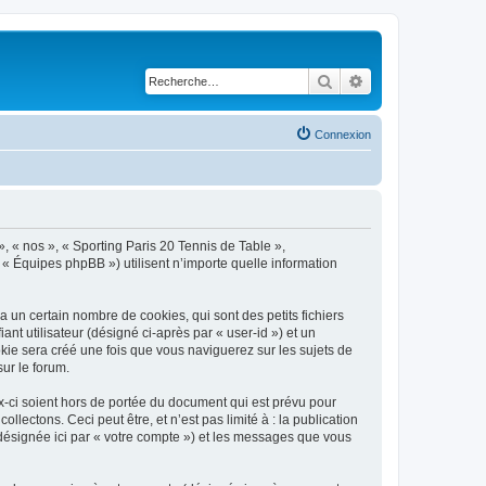
Rechercher
Recherche avancé
Connexion
», « nos », « Sporting Paris 20 Tennis de Table »,
 « Équipes phpBB ») utilisent n’importe quelle information
 un certain nombre de cookies, qui sont des petits fichiers
nt utilisateur (désigné ci-après par « user-id ») et un
okie sera créé une fois que vous naviguerez sur les sujets de
sur le forum.
-ci soient hors de portée du document qui est prévu pour
ectons. Ceci peut être, et n’est pas limité à : la publication
(désignée ici par « votre compte ») et les messages que vous