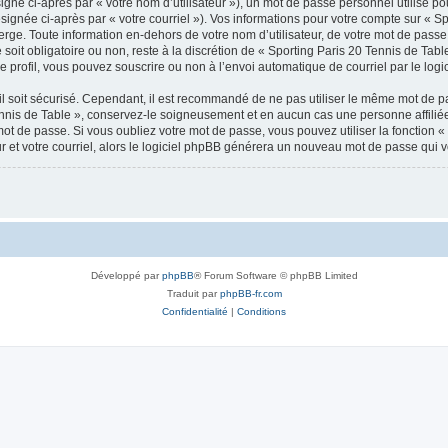
gné ci-après par « votre nom d’utilisateur »), un mot de passe personnel utilisé po
signée ci-après par « votre courriel »). Vos informations pour votre compte sur « Sp
ge. Toute information en-dehors de votre nom d’utilisateur, de votre mot de passe 
soit obligatoire ou non, reste à la discrétion de « Sporting Paris 20 Tennis de Tabl
 profil, vous pouvez souscrire ou non à l’envoi automatique de courriel par le logi
l soit sécurisé. Cependant, il est recommandé de ne pas utiliser le même mot de pas
ennis de Table », conservez-le soigneusement et en aucun cas une personne affilié
t de passe. Si vous oubliez votre mot de passe, vous pouvez utiliser la fonction « 
 et votre courriel, alors le logiciel phpBB générera un nouveau mot de passe qui 
Développé par
phpBB
® Forum Software © phpBB Limited
Traduit par
phpBB-fr.com
Confidentialité
|
Conditions