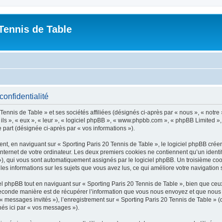
Tennis de Table
confidentialité
ennis de Table » et ses sociétés affiliées (désignés ci-après par « nous », « notre 
 ils », « eux », « leur », « logiciel phpBB », « www.phpbb.com », « phpBB Limited »,
e part (désignée ci-après par « vos informations »).
, en naviguant sur « Sporting Paris 20 Tennis de Table », le logiciel phpBB créera
nternet de votre ordinateur. Les deux premiers cookies ne contiennent qu’un identifia
d »), qui vous sont automatiquement assignés par le logiciel phpBB. Un troisième co
 les informations sur les sujets que vous avez lus, ce qui améliore votre navigation 
 phpBB tout en naviguant sur « Sporting Paris 20 Tennis de Table », bien que ceux
conde manière est de récupérer l’information que vous nous envoyez et que nous coll
 « messages invités »), l’enregistrement sur « Sporting Paris 20 Tennis de Table » 
nés ici par « vos messages »).