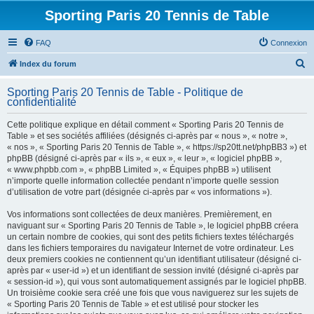
Sporting Paris 20 Tennis de Table
FAQ
Connexion
R
Index du forum
e
Sporting Paris 20 Tennis de Table - Politique de
c
confidentialité
h
Cette politique explique en détail comment « Sporting Paris 20 Tennis de
e
Table » et ses sociétés affiliées (désignés ci-après par « nous », « notre »,
« nos », « Sporting Paris 20 Tennis de Table », « https://sp20tt.net/phpBB3 ») et
r
phpBB (désigné ci-après par « ils », « eux », « leur », « logiciel phpBB »,
c
« www.phpbb.com », « phpBB Limited », « Équipes phpBB ») utilisent
n’importe quelle information collectée pendant n’importe quelle session
h
d’utilisation de votre part (désignée ci-après par « vos informations »).
e
Vos informations sont collectées de deux manières. Premièrement, en
r
naviguant sur « Sporting Paris 20 Tennis de Table », le logiciel phpBB créera
un certain nombre de cookies, qui sont des petits fichiers textes téléchargés
dans les fichiers temporaires du navigateur Internet de votre ordinateur. Les
deux premiers cookies ne contiennent qu’un identifiant utilisateur (désigné ci-
après par « user-id ») et un identifiant de session invité (désigné ci-après par
« session-id »), qui vous sont automatiquement assignés par le logiciel phpBB.
Un troisième cookie sera créé une fois que vous naviguerez sur les sujets de
« Sporting Paris 20 Tennis de Table » et est utilisé pour stocker les