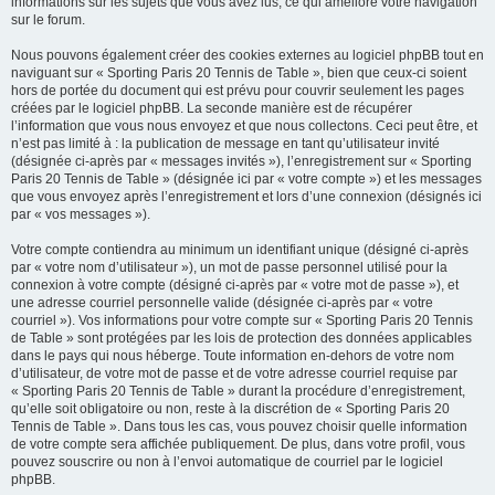
informations sur les sujets que vous avez lus, ce qui améliore votre navigation
sur le forum.
Nous pouvons également créer des cookies externes au logiciel phpBB tout en
naviguant sur « Sporting Paris 20 Tennis de Table », bien que ceux-ci soient
hors de portée du document qui est prévu pour couvrir seulement les pages
créées par le logiciel phpBB. La seconde manière est de récupérer
l’information que vous nous envoyez et que nous collectons. Ceci peut être, et
n’est pas limité à : la publication de message en tant qu’utilisateur invité
(désignée ci-après par « messages invités »), l’enregistrement sur « Sporting
Paris 20 Tennis de Table » (désignée ici par « votre compte ») et les messages
que vous envoyez après l’enregistrement et lors d’une connexion (désignés ici
par « vos messages »).
Votre compte contiendra au minimum un identifiant unique (désigné ci-après
par « votre nom d’utilisateur »), un mot de passe personnel utilisé pour la
connexion à votre compte (désigné ci-après par « votre mot de passe »), et
une adresse courriel personnelle valide (désignée ci-après par « votre
courriel »). Vos informations pour votre compte sur « Sporting Paris 20 Tennis
de Table » sont protégées par les lois de protection des données applicables
dans le pays qui nous héberge. Toute information en-dehors de votre nom
d’utilisateur, de votre mot de passe et de votre adresse courriel requise par
« Sporting Paris 20 Tennis de Table » durant la procédure d’enregistrement,
qu’elle soit obligatoire ou non, reste à la discrétion de « Sporting Paris 20
Tennis de Table ». Dans tous les cas, vous pouvez choisir quelle information
de votre compte sera affichée publiquement. De plus, dans votre profil, vous
pouvez souscrire ou non à l’envoi automatique de courriel par le logiciel
phpBB.