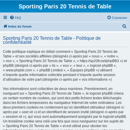
Sporting Paris 20 Tennis de Table
FAQ
Connexion
R
Index du forum
e
Sporting Paris 20 Tennis de Table - Politique de
c
confidentialité
h
Cette politique explique en détail comment « Sporting Paris 20 Tennis de
e
Table » et ses sociétés affiliées (désignés ci-après par « nous », « notre »,
« nos », « Sporting Paris 20 Tennis de Table », « https://sp20tt.net/phpBB3 ») et
r
phpBB (désigné ci-après par « ils », « eux », « leur », « logiciel phpBB »,
c
« www.phpbb.com », « phpBB Limited », « Équipes phpBB ») utilisent
n’importe quelle information collectée pendant n’importe quelle session
h
d’utilisation de votre part (désignée ci-après par « vos informations »).
e
Vos informations sont collectées de deux manières. Premièrement, en
r
naviguant sur « Sporting Paris 20 Tennis de Table », le logiciel phpBB créera
un certain nombre de cookies, qui sont des petits fichiers textes téléchargés
dans les fichiers temporaires du navigateur Internet de votre ordinateur. Les
deux premiers cookies ne contiennent qu’un identifiant utilisateur (désigné ci-
après par « user-id ») et un identifiant de session invité (désigné ci-après par
« session-id »), qui vous sont automatiquement assignés par le logiciel phpBB.
Un troisième cookie sera créé une fois que vous naviguerez sur les sujets de
« Sporting Paris 20 Tennis de Table » et est utilisé pour stocker les