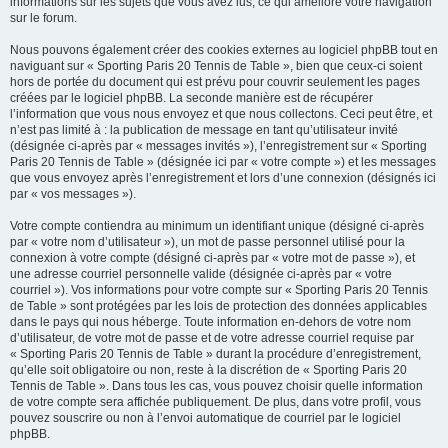
informations sur les sujets que vous avez lus, ce qui améliore votre navigation
sur le forum.
Nous pouvons également créer des cookies externes au logiciel phpBB tout en
naviguant sur « Sporting Paris 20 Tennis de Table », bien que ceux-ci soient
hors de portée du document qui est prévu pour couvrir seulement les pages
créées par le logiciel phpBB. La seconde manière est de récupérer
l’information que vous nous envoyez et que nous collectons. Ceci peut être, et
n’est pas limité à : la publication de message en tant qu’utilisateur invité
(désignée ci-après par « messages invités »), l’enregistrement sur « Sporting
Paris 20 Tennis de Table » (désignée ici par « votre compte ») et les messages
que vous envoyez après l’enregistrement et lors d’une connexion (désignés ici
par « vos messages »).
Votre compte contiendra au minimum un identifiant unique (désigné ci-après
par « votre nom d’utilisateur »), un mot de passe personnel utilisé pour la
connexion à votre compte (désigné ci-après par « votre mot de passe »), et
une adresse courriel personnelle valide (désignée ci-après par « votre
courriel »). Vos informations pour votre compte sur « Sporting Paris 20 Tennis
de Table » sont protégées par les lois de protection des données applicables
dans le pays qui nous héberge. Toute information en-dehors de votre nom
d’utilisateur, de votre mot de passe et de votre adresse courriel requise par
« Sporting Paris 20 Tennis de Table » durant la procédure d’enregistrement,
qu’elle soit obligatoire ou non, reste à la discrétion de « Sporting Paris 20
Tennis de Table ». Dans tous les cas, vous pouvez choisir quelle information
de votre compte sera affichée publiquement. De plus, dans votre profil, vous
pouvez souscrire ou non à l’envoi automatique de courriel par le logiciel
phpBB.