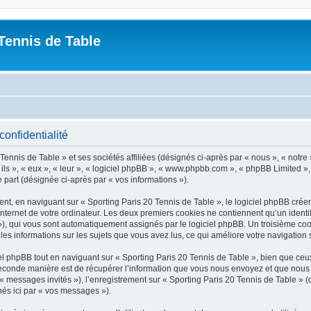
Tennis de Table
confidentialité
ennis de Table » et ses sociétés affiliées (désignés ci-après par « nous », « notre 
 ils », « eux », « leur », « logiciel phpBB », « www.phpbb.com », « phpBB Limited »,
e part (désignée ci-après par « vos informations »).
, en naviguant sur « Sporting Paris 20 Tennis de Table », le logiciel phpBB créera
nternet de votre ordinateur. Les deux premiers cookies ne contiennent qu’un identifia
d »), qui vous sont automatiquement assignés par le logiciel phpBB. Un troisième co
 les informations sur les sujets que vous avez lus, ce qui améliore votre navigation 
 phpBB tout en naviguant sur « Sporting Paris 20 Tennis de Table », bien que ceux
conde manière est de récupérer l’information que vous nous envoyez et que nous coll
 « messages invités »), l’enregistrement sur « Sporting Paris 20 Tennis de Table » 
nés ici par « vos messages »).