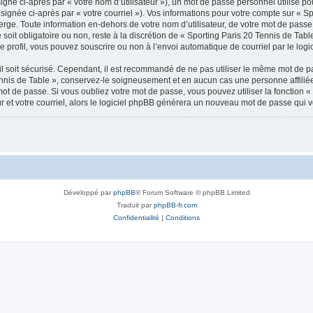
gné ci-après par « votre nom d’utilisateur »), un mot de passe personnel utilisé po
signée ci-après par « votre courriel »). Vos informations pour votre compte sur « Sp
ge. Toute information en-dehors de votre nom d’utilisateur, de votre mot de passe 
soit obligatoire ou non, reste à la discrétion de « Sporting Paris 20 Tennis de Tabl
 profil, vous pouvez souscrire ou non à l’envoi automatique de courriel par le logi
l soit sécurisé. Cependant, il est recommandé de ne pas utiliser le même mot de pas
ennis de Table », conservez-le soigneusement et en aucun cas une personne affilié
t de passe. Si vous oubliez votre mot de passe, vous pouvez utiliser la fonction « 
 et votre courriel, alors le logiciel phpBB générera un nouveau mot de passe qui 
Développé par
phpBB
® Forum Software © phpBB Limited
Traduit par
phpBB-fr.com
Confidentialité
|
Conditions