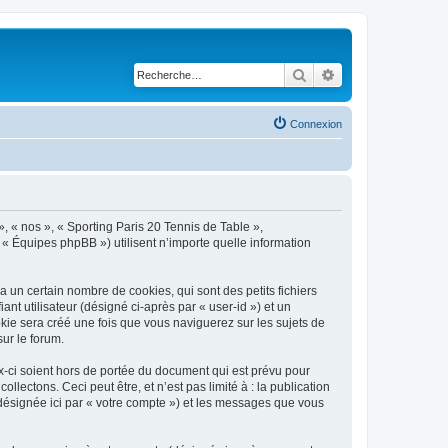
Rechercher
Recherche avancé
Connexion
», « nos », « Sporting Paris 20 Tennis de Table »,
 « Équipes phpBB ») utilisent n’importe quelle information
 un certain nombre de cookies, qui sont des petits fichiers
nt utilisateur (désigné ci-après par « user-id ») et un
okie sera créé une fois que vous naviguerez sur les sujets de
sur le forum.
-ci soient hors de portée du document qui est prévu pour
ectons. Ceci peut être, et n’est pas limité à : la publication
(désignée ici par « votre compte ») et les messages que vous