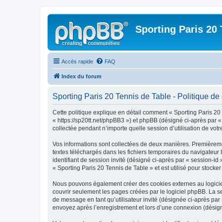
Sporting Paris 20 
Accès rapide
FAQ
Index du forum
Sporting Paris 20 Tennis de Table - Politique de 
Cette politique explique en détail comment « Sporting Paris 20 T
« https://sp20tt.net/phpBB3 ») et phpBB (désigné ci-après par «
collectée pendant n’importe quelle session d’utilisation de votr
Vos informations sont collectées de deux manières. Premièrement
textes téléchargés dans les fichiers temporaires du navigateur I
identifiant de session invité (désigné ci-après par « session-i
« Sporting Paris 20 Tennis de Table » et est utilisé pour stocker
Nous pouvons également créer des cookies externes au logiciel
couvrir seulement les pages créées par le logiciel phpBB. La se
de message en tant qu’utilisateur invité (désignée ci-après par
envoyez après l’enregistrement et lors d’une connexion (désig