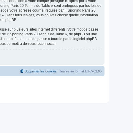
ur la connexion à votre compte (désigné ci-après par « votre
orting Paris 20 Tennis de Table » sont protégées par les lois de
et de votre adresse courriel requise par « Sporting Paris 20
e ». Dans tous les cas, vous pouvez choisir quelle information
ciel phpBB.
se sur plusieurs sites Internet différents. Votre mot de passe
e de « Sporting Paris 20 Tennis de Table », de phpBB ou une
J’ai oublié mon mot de passe » fournie par le logiciel phpBB.
vous permettra de vous reconnecter.
Supprimer les cookies
Heures au format
UTC+02:00