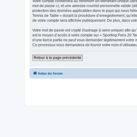
Votre compte contiendra au minimum un identifiant unique (dési
mot de passe »), et une adresse courriel personnelle valide (dé
protection des données applicables dans le pays qui nous héber
Tennis de Table » durant la procédure d’enregistrement, qu’elle 
de votre compte sera affichée publiquement. De plus, dans votre
Votre mot de passe est crypté (hashage à sens unique) afin qu’i
est le moyen d’accès à votre compte sur « Sporting Paris 20 T
d’une tierce partie ne peut vous demander légitimement votre mo
Ce processus vous demandera de fournir votre nom d’utilisateur
Retour à la page précédente
Index du forum