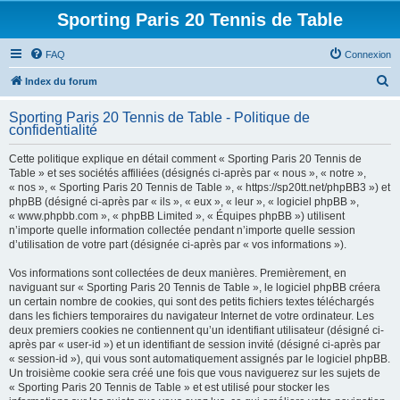
Sporting Paris 20 Tennis de Table
FAQ
Connexion
R
Index du forum
e
Sporting Paris 20 Tennis de Table - Politique de
c
confidentialité
h
Cette politique explique en détail comment « Sporting Paris 20 Tennis de
e
Table » et ses sociétés affiliées (désignés ci-après par « nous », « notre »,
« nos », « Sporting Paris 20 Tennis de Table », « https://sp20tt.net/phpBB3 ») et
r
phpBB (désigné ci-après par « ils », « eux », « leur », « logiciel phpBB »,
c
« www.phpbb.com », « phpBB Limited », « Équipes phpBB ») utilisent
n’importe quelle information collectée pendant n’importe quelle session
h
d’utilisation de votre part (désignée ci-après par « vos informations »).
e
Vos informations sont collectées de deux manières. Premièrement, en
r
naviguant sur « Sporting Paris 20 Tennis de Table », le logiciel phpBB créera
un certain nombre de cookies, qui sont des petits fichiers textes téléchargés
dans les fichiers temporaires du navigateur Internet de votre ordinateur. Les
deux premiers cookies ne contiennent qu’un identifiant utilisateur (désigné ci-
après par « user-id ») et un identifiant de session invité (désigné ci-après par
« session-id »), qui vous sont automatiquement assignés par le logiciel phpBB.
Un troisième cookie sera créé une fois que vous naviguerez sur les sujets de
« Sporting Paris 20 Tennis de Table » et est utilisé pour stocker les