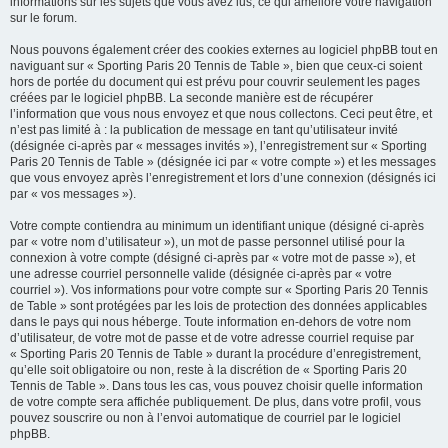
informations sur les sujets que vous avez lus, ce qui améliore votre navigation
sur le forum.
Nous pouvons également créer des cookies externes au logiciel phpBB tout en
naviguant sur « Sporting Paris 20 Tennis de Table », bien que ceux-ci soient
hors de portée du document qui est prévu pour couvrir seulement les pages
créées par le logiciel phpBB. La seconde manière est de récupérer
l’information que vous nous envoyez et que nous collectons. Ceci peut être, et
n’est pas limité à : la publication de message en tant qu’utilisateur invité
(désignée ci-après par « messages invités »), l’enregistrement sur « Sporting
Paris 20 Tennis de Table » (désignée ici par « votre compte ») et les messages
que vous envoyez après l’enregistrement et lors d’une connexion (désignés ici
par « vos messages »).
Votre compte contiendra au minimum un identifiant unique (désigné ci-après
par « votre nom d’utilisateur »), un mot de passe personnel utilisé pour la
connexion à votre compte (désigné ci-après par « votre mot de passe »), et
une adresse courriel personnelle valide (désignée ci-après par « votre
courriel »). Vos informations pour votre compte sur « Sporting Paris 20 Tennis
de Table » sont protégées par les lois de protection des données applicables
dans le pays qui nous héberge. Toute information en-dehors de votre nom
d’utilisateur, de votre mot de passe et de votre adresse courriel requise par
« Sporting Paris 20 Tennis de Table » durant la procédure d’enregistrement,
qu’elle soit obligatoire ou non, reste à la discrétion de « Sporting Paris 20
Tennis de Table ». Dans tous les cas, vous pouvez choisir quelle information
de votre compte sera affichée publiquement. De plus, dans votre profil, vous
pouvez souscrire ou non à l’envoi automatique de courriel par le logiciel
phpBB.