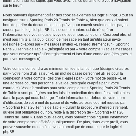
informations sur les sujets que vous avez lus, ce qui améliore votre navigation
sur le forum.
Nous pouvons également créer des cookies externes au logiciel phpBB tout en
naviguant sur « Sporting Paris 20 Tennis de Table », bien que ceux-ci soient
hors de portée du document qui est prévu pour couvrir seulement les pages
créées par le logiciel phpBB. La seconde manière est de récupérer
l’information que vous nous envoyez et que nous collectons. Ceci peut être, et
n’est pas limité à : la publication de message en tant qu’utilisateur invité
(désignée ci-après par « messages invités »), l’enregistrement sur « Sporting
Paris 20 Tennis de Table » (désignée ici par « votre compte ») et les messages
que vous envoyez après l’enregistrement et lors d’une connexion (désignés ici
par « vos messages »).
Votre compte contiendra au minimum un identifiant unique (désigné ci-après
par « votre nom d’utilisateur »), un mot de passe personnel utilisé pour la
connexion à votre compte (désigné ci-après par « votre mot de passe »), et
une adresse courriel personnelle valide (désignée ci-après par « votre
courriel »). Vos informations pour votre compte sur « Sporting Paris 20 Tennis
de Table » sont protégées par les lois de protection des données applicables
dans le pays qui nous héberge. Toute information en-dehors de votre nom
d’utilisateur, de votre mot de passe et de votre adresse courriel requise par
« Sporting Paris 20 Tennis de Table » durant la procédure d’enregistrement,
qu’elle soit obligatoire ou non, reste à la discrétion de « Sporting Paris 20
Tennis de Table ». Dans tous les cas, vous pouvez choisir quelle information
de votre compte sera affichée publiquement. De plus, dans votre profil, vous
pouvez souscrire ou non à l’envoi automatique de courriel par le logiciel
phpBB.