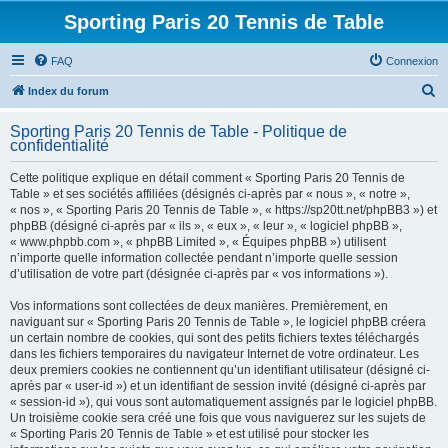
Sporting Paris 20 Tennis de Table
FAQ
Connexion
R
Index du forum
e
Sporting Paris 20 Tennis de Table - Politique de
c
confidentialité
h
Cette politique explique en détail comment « Sporting Paris 20 Tennis de
e
Table » et ses sociétés affiliées (désignés ci-après par « nous », « notre »,
« nos », « Sporting Paris 20 Tennis de Table », « https://sp20tt.net/phpBB3 ») et
r
phpBB (désigné ci-après par « ils », « eux », « leur », « logiciel phpBB »,
c
« www.phpbb.com », « phpBB Limited », « Équipes phpBB ») utilisent
n’importe quelle information collectée pendant n’importe quelle session
h
d’utilisation de votre part (désignée ci-après par « vos informations »).
e
Vos informations sont collectées de deux manières. Premièrement, en
r
naviguant sur « Sporting Paris 20 Tennis de Table », le logiciel phpBB créera
un certain nombre de cookies, qui sont des petits fichiers textes téléchargés
dans les fichiers temporaires du navigateur Internet de votre ordinateur. Les
deux premiers cookies ne contiennent qu’un identifiant utilisateur (désigné ci-
après par « user-id ») et un identifiant de session invité (désigné ci-après par
« session-id »), qui vous sont automatiquement assignés par le logiciel phpBB.
Un troisième cookie sera créé une fois que vous naviguerez sur les sujets de
« Sporting Paris 20 Tennis de Table » et est utilisé pour stocker les