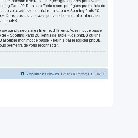
ur la connexion à votre compte (désigné ci-après par « votre
orting Paris 20 Tennis de Table » sont protégées par les lois de
et de votre adresse courriel requise par « Sporting Paris 20
e ». Dans tous les cas, vous pouvez choisir quelle information
ciel phpBB.
se sur plusieurs sites Internet différents. Votre mot de passe
e de « Sporting Paris 20 Tennis de Table », de phpBB ou une
J’ai oublié mon mot de passe » fournie par le logiciel phpBB.
vous permettra de vous reconnecter.
Supprimer les cookies
Heures au format
UTC+02:00