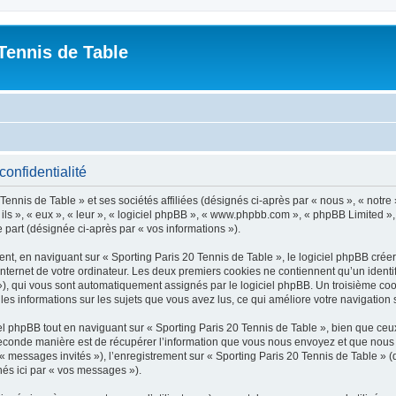
Tennis de Table
confidentialité
ennis de Table » et ses sociétés affiliées (désignés ci-après par « nous », « notre 
 ils », « eux », « leur », « logiciel phpBB », « www.phpbb.com », « phpBB Limited »,
e part (désignée ci-après par « vos informations »).
, en naviguant sur « Sporting Paris 20 Tennis de Table », le logiciel phpBB créera
nternet de votre ordinateur. Les deux premiers cookies ne contiennent qu’un identifia
d »), qui vous sont automatiquement assignés par le logiciel phpBB. Un troisième co
 les informations sur les sujets que vous avez lus, ce qui améliore votre navigation 
 phpBB tout en naviguant sur « Sporting Paris 20 Tennis de Table », bien que ceux
conde manière est de récupérer l’information que vous nous envoyez et que nous coll
 « messages invités »), l’enregistrement sur « Sporting Paris 20 Tennis de Table » 
nés ici par « vos messages »).