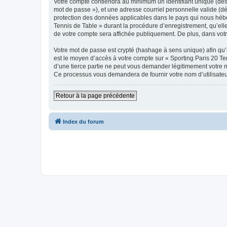
Votre compte contiendra au minimum un identifiant unique (dési
mot de passe »), et une adresse courriel personnelle valide (dé
protection des données applicables dans le pays qui nous héber
Tennis de Table » durant la procédure d’enregistrement, qu’elle 
de votre compte sera affichée publiquement. De plus, dans votre
Votre mot de passe est crypté (hashage à sens unique) afin qu’i
est le moyen d’accès à votre compte sur « Sporting Paris 20 T
d’une tierce partie ne peut vous demander légitimement votre mo
Ce processus vous demandera de fournir votre nom d’utilisateur
Retour à la page précédente
Index du forum