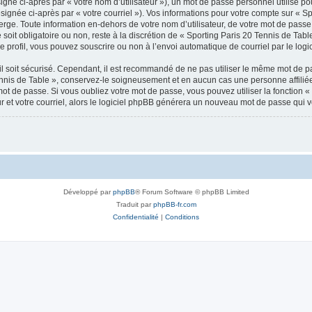
gné ci-après par « votre nom d’utilisateur »), un mot de passe personnel utilisé po
signée ci-après par « votre courriel »). Vos informations pour votre compte sur « Sp
ge. Toute information en-dehors de votre nom d’utilisateur, de votre mot de passe 
soit obligatoire ou non, reste à la discrétion de « Sporting Paris 20 Tennis de Tabl
 profil, vous pouvez souscrire ou non à l’envoi automatique de courriel par le logi
l soit sécurisé. Cependant, il est recommandé de ne pas utiliser le même mot de pas
ennis de Table », conservez-le soigneusement et en aucun cas une personne affilié
t de passe. Si vous oubliez votre mot de passe, vous pouvez utiliser la fonction « 
 et votre courriel, alors le logiciel phpBB générera un nouveau mot de passe qui 
Développé par
phpBB
® Forum Software © phpBB Limited
Traduit par
phpBB-fr.com
Confidentialité
|
Conditions