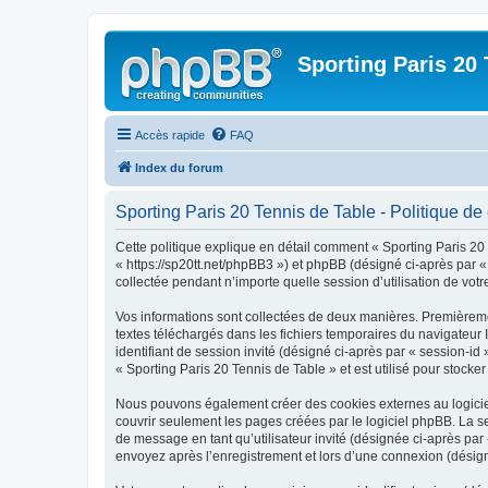
Sporting Paris 20 
Accès rapide
FAQ
Index du forum
Sporting Paris 20 Tennis de Table - Politique de 
Cette politique explique en détail comment « Sporting Paris 20 T
« https://sp20tt.net/phpBB3 ») et phpBB (désigné ci-après par «
collectée pendant n’importe quelle session d’utilisation de votr
Vos informations sont collectées de deux manières. Premièrement
textes téléchargés dans les fichiers temporaires du navigateur I
identifiant de session invité (désigné ci-après par « session-i
« Sporting Paris 20 Tennis de Table » et est utilisé pour stocker
Nous pouvons également créer des cookies externes au logiciel
couvrir seulement les pages créées par le logiciel phpBB. La se
de message en tant qu’utilisateur invité (désignée ci-après par
envoyez après l’enregistrement et lors d’une connexion (désig