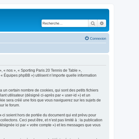
Rechercher
Recherche avancé
Connexion
», « nos », « Sporting Paris 20 Tennis de Table »,
 « Équipes phpBB ») utilisent n’importe quelle information
 un certain nombre de cookies, qui sont des petits fichiers
nt utilisateur (désigné ci-après par « user-id ») et un
okie sera créé une fois que vous naviguerez sur les sujets de
sur le forum.
-ci soient hors de portée du document qui est prévu pour
ectons. Ceci peut être, et n’est pas limité à : la publication
(désignée ici par « votre compte ») et les messages que vous