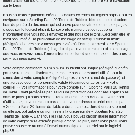
informations sur les sujets que vous avez lus, ce qui améliore votre navigation
sur le forum.
Nous pouvons également créer des cookies externes au logiciel phpBB tout en
naviguant sur « Sporting Paris 20 Tennis de Table », bien que ceux-ci soient
hors de portée du document qui est prévu pour couvrir seulement les pages
créées par le logiciel phpBB. La seconde manière est de récupérer
l’information que vous nous envoyez et que nous collectons. Ceci peut être, et
n’est pas limité à : la publication de message en tant qu’utilisateur invité
(désignée ci-après par « messages invités »), l’enregistrement sur « Sporting
Paris 20 Tennis de Table » (désignée ici par « votre compte ») et les messages
que vous envoyez après l’enregistrement et lors d’une connexion (désignés ici
par « vos messages »).
Votre compte contiendra au minimum un identifiant unique (désigné ci-après
par « votre nom d’utilisateur »), un mot de passe personnel utilisé pour la
connexion à votre compte (désigné ci-après par « votre mot de passe »), et
une adresse courriel personnelle valide (désignée ci-après par « votre
courriel »). Vos informations pour votre compte sur « Sporting Paris 20 Tennis
de Table » sont protégées par les lois de protection des données applicables
dans le pays qui nous héberge. Toute information en-dehors de votre nom
d’utilisateur, de votre mot de passe et de votre adresse courriel requise par
« Sporting Paris 20 Tennis de Table » durant la procédure d’enregistrement,
qu’elle soit obligatoire ou non, reste à la discrétion de « Sporting Paris 20
Tennis de Table ». Dans tous les cas, vous pouvez choisir quelle information
de votre compte sera affichée publiquement. De plus, dans votre profil, vous
pouvez souscrire ou non à l’envoi automatique de courriel par le logiciel
phpBB.