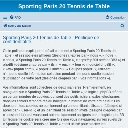
Sporting Paris 20 Tennis de Table
FAQ
Connexion
R
Index du forum
e
Sporting Paris 20 Tennis de Table - Politique de
c
confidentialité
h
Cette politique explique en détail comment « Sporting Paris 20 Tennis de
e
Table » et ses sociétés affiliées (désignés ci-après par « nous », « notre »,
« nos », « Sporting Paris 20 Tennis de Table », « https://sp20tt.net/phpBB3 ») et
r
phpBB (désigné ci-après par « ils », « eux », « leur », « logiciel phpBB »,
c
« www.phpbb.com », « phpBB Limited », « Équipes phpBB ») utilisent
n’importe quelle information collectée pendant n’importe quelle session
h
d’utilisation de votre part (désignée ci-après par « vos informations »).
e
Vos informations sont collectées de deux manières. Premièrement, en
r
naviguant sur « Sporting Paris 20 Tennis de Table », le logiciel phpBB créera
un certain nombre de cookies, qui sont des petits fichiers textes téléchargés
dans les fichiers temporaires du navigateur Internet de votre ordinateur. Les
deux premiers cookies ne contiennent qu’un identifiant utilisateur (désigné ci-
après par « user-id ») et un identifiant de session invité (désigné ci-après par
« session-id »), qui vous sont automatiquement assignés par le logiciel phpBB.
Un troisième cookie sera créé une fois que vous naviguerez sur les sujets de
« Sporting Paris 20 Tennis de Table » et est utilisé pour stocker les