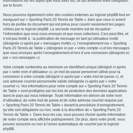
informations sur les sujets que vous avez lus, ce qui améliore votre navigation
sur le forum.
Nous pouvons également créer des cookies externes au logiciel phpBB tout en
naviguant sur « Sporting Paris 20 Tennis de Table », bien que ceux-ci soient
hors de portée du document qui est prévu pour couvrir seulement les pages
créées par le logiciel phpBB. La seconde manière est de récupérer
l’information que vous nous envoyez et que nous collectons. Ceci peut être, et
n’est pas limité à : la publication de message en tant qu’utilisateur invité
(désignée ci-après par « messages invités »), l’enregistrement sur « Sporting
Paris 20 Tennis de Table » (désignée ici par « votre compte ») et les messages
que vous envoyez après l’enregistrement et lors d’une connexion (désignés ici
par « vos messages »).
Votre compte contiendra au minimum un identifiant unique (désigné ci-après
par « votre nom d’utilisateur »), un mot de passe personnel utilisé pour la
connexion à votre compte (désigné ci-après par « votre mot de passe »), et
une adresse courriel personnelle valide (désignée ci-après par « votre
courriel »). Vos informations pour votre compte sur « Sporting Paris 20 Tennis
de Table » sont protégées par les lois de protection des données applicables
dans le pays qui nous héberge. Toute information en-dehors de votre nom
d’utilisateur, de votre mot de passe et de votre adresse courriel requise par
« Sporting Paris 20 Tennis de Table » durant la procédure d’enregistrement,
qu’elle soit obligatoire ou non, reste à la discrétion de « Sporting Paris 20
Tennis de Table ». Dans tous les cas, vous pouvez choisir quelle information
de votre compte sera affichée publiquement. De plus, dans votre profil, vous
pouvez souscrire ou non à l’envoi automatique de courriel par le logiciel
phpBB.