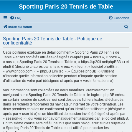
Sporting Paris 20 Tennis de Table
FAQ
Connexion
R
Index du forum
e
Sporting Paris 20 Tennis de Table - Politique de
c
confidentialité
h
Cette politique explique en détail comment « Sporting Paris 20 Tennis de
e
Table » et ses sociétés affiliées (désignés ci-après par « nous », « notre »,
« nos », « Sporting Paris 20 Tennis de Table », « https://sp20tt.net/phpBB3 ») et
r
phpBB (désigné ci-après par « ils », « eux », « leur », « logiciel phpBB »,
c
« www.phpbb.com », « phpBB Limited », « Équipes phpBB ») utilisent
n’importe quelle information collectée pendant n’importe quelle session
h
d’utilisation de votre part (désignée ci-après par « vos informations »).
e
Vos informations sont collectées de deux manières. Premièrement, en
r
naviguant sur « Sporting Paris 20 Tennis de Table », le logiciel phpBB créera
un certain nombre de cookies, qui sont des petits fichiers textes téléchargés
dans les fichiers temporaires du navigateur Internet de votre ordinateur. Les
deux premiers cookies ne contiennent qu’un identifiant utilisateur (désigné ci-
après par « user-id ») et un identifiant de session invité (désigné ci-après par
« session-id »), qui vous sont automatiquement assignés par le logiciel phpBB.
Un troisième cookie sera créé une fois que vous naviguerez sur les sujets de
« Sporting Paris 20 Tennis de Table » et est utilisé pour stocker les