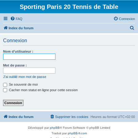
Sporting Paris 20 Tennis de Table
FAQ
Connexion
R
Index du forum
e
Connexion
c
h
Nom d’utilisateur :
e
r
Mot de passe :
c
J’ai oublié mon mot de passe
h
Se souvenir de moi
e
Cacher mon statut en ligne pour cette session
r
Index du forum
Supprimer les cookies
Heures au format
UTC+02:00
Développé par
phpBB
® Forum Software © phpBB Limited
Traduit par
phpBB-fr.com