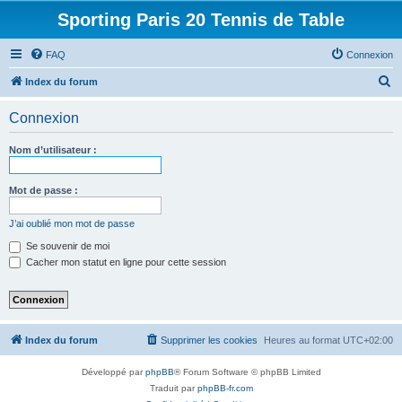
Sporting Paris 20 Tennis de Table
FAQ
Connexion
R
Index du forum
e
Connexion
c
h
Nom d’utilisateur :
e
r
Mot de passe :
c
J’ai oublié mon mot de passe
h
Se souvenir de moi
e
Cacher mon statut en ligne pour cette session
r
Index du forum
Supprimer les cookies
Heures au format
UTC+02:00
Développé par
phpBB
® Forum Software © phpBB Limited
Traduit par
phpBB-fr.com