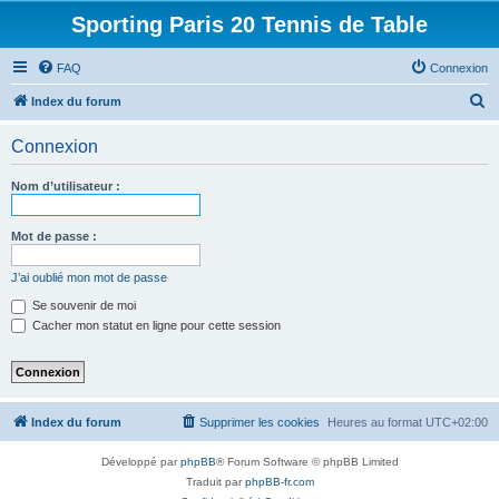
Sporting Paris 20 Tennis de Table
FAQ
Connexion
R
Index du forum
e
Connexion
c
h
Nom d’utilisateur :
e
r
Mot de passe :
c
J’ai oublié mon mot de passe
h
Se souvenir de moi
e
Cacher mon statut en ligne pour cette session
r
Index du forum
Supprimer les cookies
Heures au format
UTC+02:00
Développé par
phpBB
® Forum Software © phpBB Limited
Traduit par
phpBB-fr.com