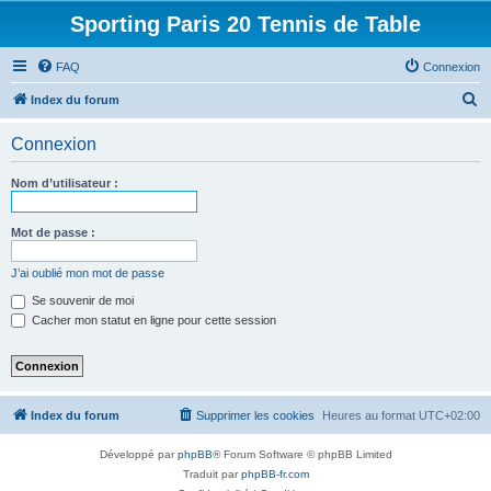
Sporting Paris 20 Tennis de Table
FAQ
Connexion
R
Index du forum
e
Connexion
c
h
Nom d’utilisateur :
e
r
Mot de passe :
c
J’ai oublié mon mot de passe
h
Se souvenir de moi
e
Cacher mon statut en ligne pour cette session
r
Index du forum
Supprimer les cookies
Heures au format
UTC+02:00
Développé par
phpBB
® Forum Software © phpBB Limited
Traduit par
phpBB-fr.com