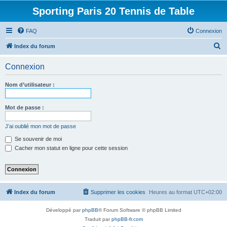
Sporting Paris 20 Tennis de Table
FAQ
Connexion
R
Index du forum
e
Connexion
c
h
Nom d’utilisateur :
e
r
Mot de passe :
c
J’ai oublié mon mot de passe
h
Se souvenir de moi
e
Cacher mon statut en ligne pour cette session
r
Index du forum
Supprimer les cookies
Heures au format
UTC+02:00
Développé par
phpBB
® Forum Software © phpBB Limited
Traduit par
phpBB-fr.com