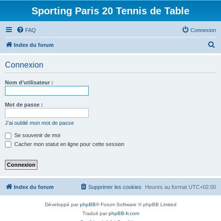
Sporting Paris 20 Tennis de Table
FAQ
Connexion
R
Index du forum
e
Connexion
c
h
Nom d’utilisateur :
e
r
Mot de passe :
c
J’ai oublié mon mot de passe
h
Se souvenir de moi
e
Cacher mon statut en ligne pour cette session
r
Index du forum
Supprimer les cookies
Heures au format
UTC+02:00
Développé par
phpBB
® Forum Software © phpBB Limited
Traduit par
phpBB-fr.com