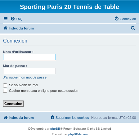
Sporting Paris 20 Tennis de Table
FAQ
Connexion
R
Index du forum
e
Connexion
c
h
Nom d’utilisateur :
e
r
Mot de passe :
c
J’ai oublié mon mot de passe
h
Se souvenir de moi
e
Cacher mon statut en ligne pour cette session
r
Index du forum
Supprimer les cookies
Heures au format
UTC+02:00
Développé par
phpBB
® Forum Software © phpBB Limited
Traduit par
phpBB-fr.com