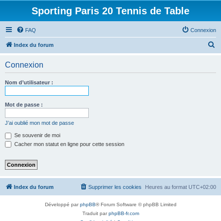
Sporting Paris 20 Tennis de Table
FAQ
Connexion
R
Index du forum
e
Connexion
c
h
Nom d’utilisateur :
e
r
Mot de passe :
c
J’ai oublié mon mot de passe
h
Se souvenir de moi
e
Cacher mon statut en ligne pour cette session
r
Index du forum
Supprimer les cookies
Heures au format
UTC+02:00
Développé par
phpBB
® Forum Software © phpBB Limited
Traduit par
phpBB-fr.com