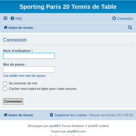
Sporting Paris 20 Tennis de Table
FAQ
Connexion
R
Index du forum
e
Connexion
c
h
Nom d’utilisateur :
e
r
Mot de passe :
c
J’ai oublié mon mot de passe
h
Se souvenir de moi
e
Cacher mon statut en ligne pour cette session
r
Index du forum
Supprimer les cookies
Heures au format
UTC+02:00
Développé par
phpBB
® Forum Software © phpBB Limited
Traduit par
phpBB-fr.com