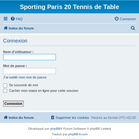
Sporting Paris 20 Tennis de Table
FAQ
Connexion
R
Index du forum
e
Connexion
c
h
Nom d’utilisateur :
e
r
Mot de passe :
c
J’ai oublié mon mot de passe
h
Se souvenir de moi
e
Cacher mon statut en ligne pour cette session
r
Index du forum
Supprimer les cookies
Heures au format
UTC+02:00
Développé par
phpBB
® Forum Software © phpBB Limited
Traduit par
phpBB-fr.com