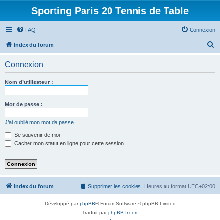
Sporting Paris 20 Tennis de Table
FAQ
Connexion
R
Index du forum
e
Connexion
c
h
Nom d’utilisateur :
e
r
Mot de passe :
c
J’ai oublié mon mot de passe
h
Se souvenir de moi
e
Cacher mon statut en ligne pour cette session
r
Index du forum
Supprimer les cookies
Heures au format
UTC+02:00
Développé par
phpBB
® Forum Software © phpBB Limited
Traduit par
phpBB-fr.com