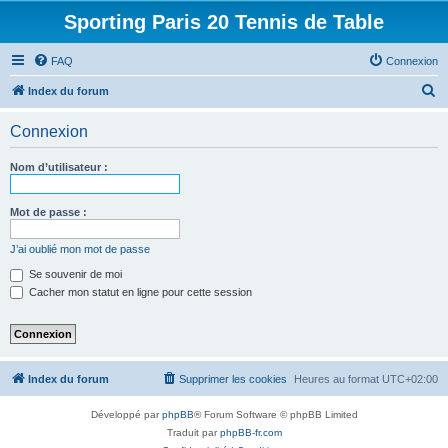
Sporting Paris 20 Tennis de Table
FAQ
Connexion
R
Index du forum
e
Connexion
c
h
Nom d’utilisateur :
e
r
Mot de passe :
c
J’ai oublié mon mot de passe
h
Se souvenir de moi
e
Cacher mon statut en ligne pour cette session
r
Index du forum
Supprimer les cookies
Heures au format
UTC+02:00
Développé par
phpBB
® Forum Software © phpBB Limited
Traduit par
phpBB-fr.com