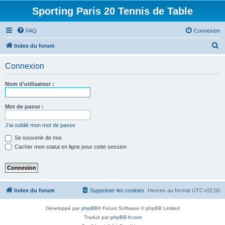
Sporting Paris 20 Tennis de Table
FAQ
Connexion
R
Index du forum
e
Connexion
c
h
Nom d’utilisateur :
e
r
Mot de passe :
c
J’ai oublié mon mot de passe
h
Se souvenir de moi
e
Cacher mon statut en ligne pour cette session
r
Index du forum
Supprimer les cookies
Heures au format
UTC+02:00
Développé par
phpBB
® Forum Software © phpBB Limited
Traduit par
phpBB-fr.com