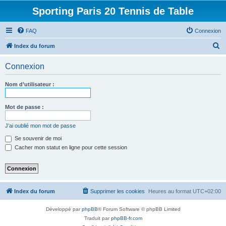
Sporting Paris 20 Tennis de Table
FAQ
Connexion
R
Index du forum
e
Connexion
c
h
Nom d’utilisateur :
e
r
Mot de passe :
c
J’ai oublié mon mot de passe
h
Se souvenir de moi
e
Cacher mon statut en ligne pour cette session
r
Index du forum
Supprimer les cookies
Heures au format
UTC+02:00
Développé par
phpBB
® Forum Software © phpBB Limited
Traduit par
phpBB-fr.com