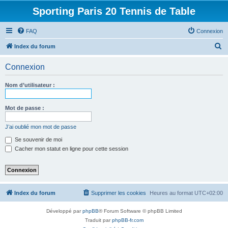
Sporting Paris 20 Tennis de Table
FAQ
Connexion
R
Index du forum
e
Connexion
c
h
Nom d’utilisateur :
e
r
Mot de passe :
c
J’ai oublié mon mot de passe
h
Se souvenir de moi
e
Cacher mon statut en ligne pour cette session
r
Index du forum
Supprimer les cookies
Heures au format
UTC+02:00
Développé par
phpBB
® Forum Software © phpBB Limited
Traduit par
phpBB-fr.com