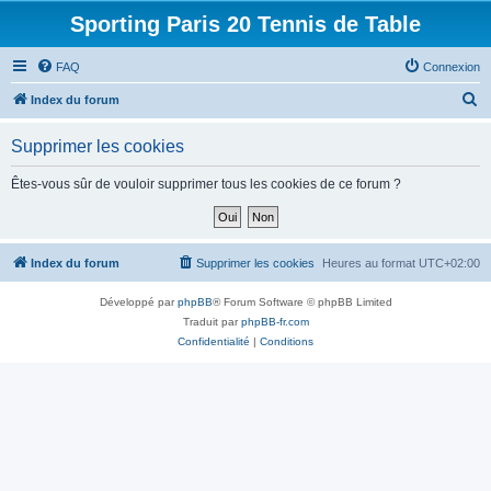
Sporting Paris 20 Tennis de Table
FAQ
Connexion
R
Index du forum
e
Supprimer les cookies
c
h
Êtes-vous sûr de vouloir supprimer tous les cookies de ce forum ?
e
r
c
Index du forum
Supprimer les cookies
Heures au format
UTC+02:00
h
Développé par
phpBB
® Forum Software © phpBB Limited
e
Traduit par
phpBB-fr.com
r
Confidentialité
|
Conditions