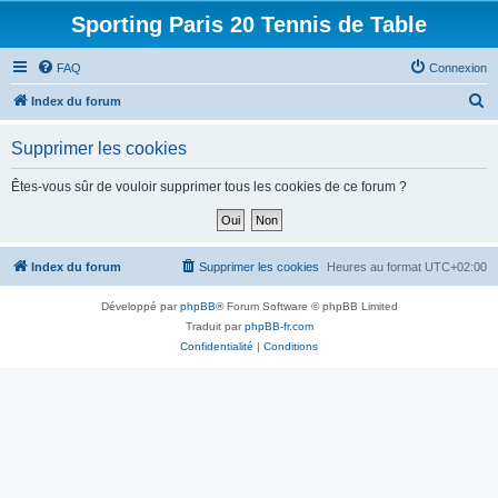
Sporting Paris 20 Tennis de Table
FAQ
Connexion
R
Index du forum
e
Supprimer les cookies
c
h
Êtes-vous sûr de vouloir supprimer tous les cookies de ce forum ?
e
r
c
Index du forum
Supprimer les cookies
Heures au format
UTC+02:00
h
Développé par
phpBB
® Forum Software © phpBB Limited
e
Traduit par
phpBB-fr.com
r
Confidentialité
|
Conditions