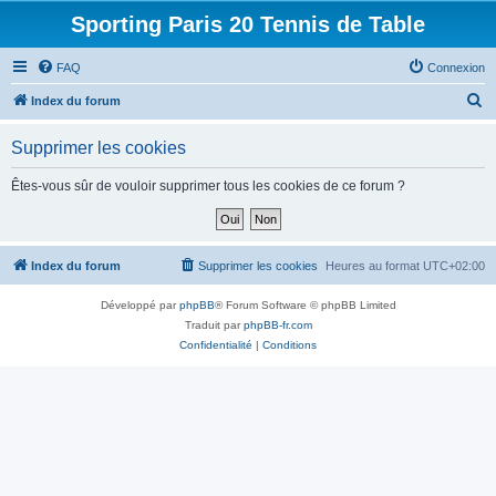
Sporting Paris 20 Tennis de Table
FAQ
Connexion
R
Index du forum
e
Supprimer les cookies
c
h
Êtes-vous sûr de vouloir supprimer tous les cookies de ce forum ?
e
r
c
Index du forum
Supprimer les cookies
Heures au format
UTC+02:00
h
Développé par
phpBB
® Forum Software © phpBB Limited
e
Traduit par
phpBB-fr.com
r
Confidentialité
|
Conditions