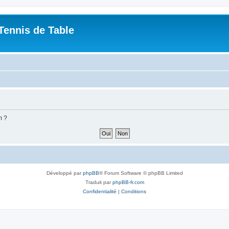
Tennis de Table
m ?
Développé par
phpBB
® Forum Software © phpBB Limited
Traduit par
phpBB-fr.com
Confidentialité
|
Conditions