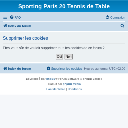
Sporting Paris 20 Tennis de Table
FAQ
Connexion
R
Index du forum
e
Supprimer les cookies
c
h
Êtes-vous sûr de vouloir supprimer tous les cookies de ce forum ?
e
r
c
Index du forum
Supprimer les cookies
Heures au format
UTC+02:00
h
Développé par
phpBB
® Forum Software © phpBB Limited
e
Traduit par
phpBB-fr.com
r
Confidentialité
|
Conditions