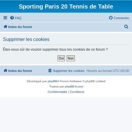
Sporting Paris 20 Tennis de Table
FAQ
Connexion
R
Index du forum
e
Supprimer les cookies
c
h
Êtes-vous sûr de vouloir supprimer tous les cookies de ce forum ?
e
r
c
Index du forum
Supprimer les cookies
Heures au format
UTC+02:00
h
Développé par
phpBB
® Forum Software © phpBB Limited
e
Traduit par
phpBB-fr.com
r
Confidentialité
|
Conditions