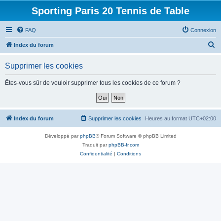
Sporting Paris 20 Tennis de Table
FAQ
Connexion
R
Index du forum
e
Supprimer les cookies
c
h
Êtes-vous sûr de vouloir supprimer tous les cookies de ce forum ?
e
r
c
Index du forum
Supprimer les cookies
Heures au format
UTC+02:00
h
Développé par
phpBB
® Forum Software © phpBB Limited
e
Traduit par
phpBB-fr.com
r
Confidentialité
|
Conditions