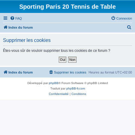
Sporting Paris 20 Tennis de Table
FAQ
Connexion
R
Index du forum
e
Supprimer les cookies
c
h
Êtes-vous sûr de vouloir supprimer tous les cookies de ce forum ?
e
r
c
Index du forum
Supprimer les cookies
Heures au format
UTC+02:00
h
Développé par
phpBB
® Forum Software © phpBB Limited
e
Traduit par
phpBB-fr.com
r
Confidentialité
|
Conditions