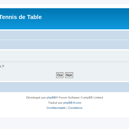
Tennis de Table
m ?
Développé par
phpBB
® Forum Software © phpBB Limited
Traduit par
phpBB-fr.com
Confidentialité
|
Conditions