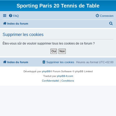
Sporting Paris 20 Tennis de Table
FAQ
Connexion
R
Index du forum
e
Supprimer les cookies
c
h
Êtes-vous sûr de vouloir supprimer tous les cookies de ce forum ?
e
r
c
Index du forum
Supprimer les cookies
Heures au format
UTC+02:00
h
Développé par
phpBB
® Forum Software © phpBB Limited
e
Traduit par
phpBB-fr.com
r
Confidentialité
|
Conditions