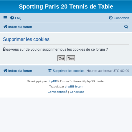
Sporting Paris 20 Tennis de Table
FAQ
Connexion
R
Index du forum
e
Supprimer les cookies
c
h
Êtes-vous sûr de vouloir supprimer tous les cookies de ce forum ?
e
r
c
Index du forum
Supprimer les cookies
Heures au format
UTC+02:00
h
Développé par
phpBB
® Forum Software © phpBB Limited
e
Traduit par
phpBB-fr.com
r
Confidentialité
|
Conditions