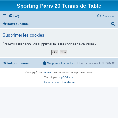
Sporting Paris 20 Tennis de Table
FAQ
Connexion
R
Index du forum
e
Supprimer les cookies
c
h
Êtes-vous sûr de vouloir supprimer tous les cookies de ce forum ?
e
r
c
Index du forum
Supprimer les cookies
Heures au format
UTC+02:00
h
Développé par
phpBB
® Forum Software © phpBB Limited
e
Traduit par
phpBB-fr.com
r
Confidentialité
|
Conditions