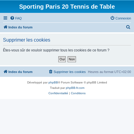
Sporting Paris 20 Tennis de Table
FAQ
Connexion
R
Index du forum
e
Supprimer les cookies
c
h
Êtes-vous sûr de vouloir supprimer tous les cookies de ce forum ?
e
r
c
Index du forum
Supprimer les cookies
Heures au format
UTC+02:00
h
Développé par
phpBB
® Forum Software © phpBB Limited
e
Traduit par
phpBB-fr.com
r
Confidentialité
|
Conditions