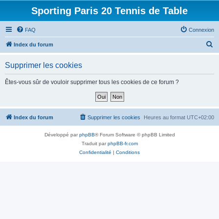
Sporting Paris 20 Tennis de Table
FAQ
Connexion
R
Index du forum
e
Supprimer les cookies
c
h
Êtes-vous sûr de vouloir supprimer tous les cookies de ce forum ?
e
r
c
Index du forum
Supprimer les cookies
Heures au format
UTC+02:00
h
Développé par
phpBB
® Forum Software © phpBB Limited
e
Traduit par
phpBB-fr.com
r
Confidentialité
|
Conditions