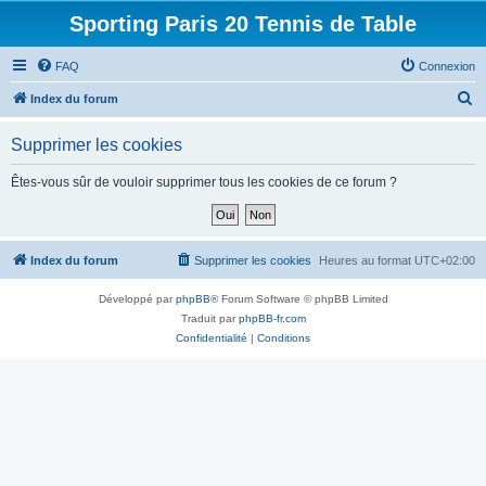
Sporting Paris 20 Tennis de Table
FAQ
Connexion
R
Index du forum
e
Supprimer les cookies
c
h
Êtes-vous sûr de vouloir supprimer tous les cookies de ce forum ?
e
r
c
Index du forum
Supprimer les cookies
Heures au format
UTC+02:00
h
Développé par
phpBB
® Forum Software © phpBB Limited
e
Traduit par
phpBB-fr.com
r
Confidentialité
|
Conditions