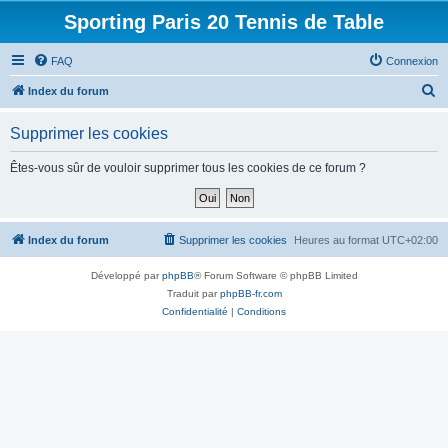
Sporting Paris 20 Tennis de Table
FAQ
Connexion
R
Index du forum
e
Supprimer les cookies
c
h
Êtes-vous sûr de vouloir supprimer tous les cookies de ce forum ?
e
r
c
Index du forum
Supprimer les cookies
Heures au format
UTC+02:00
h
Développé par
phpBB
® Forum Software © phpBB Limited
e
Traduit par
phpBB-fr.com
r
Confidentialité
|
Conditions